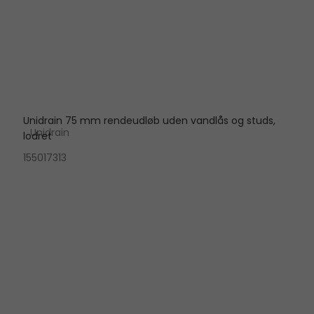
Unidrain 75 mm rendeudløb uden vandlås og studs,
Unidrain
lodret
155017313