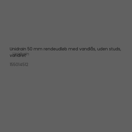
Unidrain 50 mm rendeudløb med vandlås, uden studs,
Unidrain
vandret
155014512