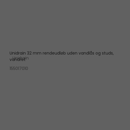
Unidrain 32 mm rendeudløb uden vandlås og studs,
Unidrain
vandret
155017010