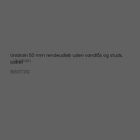
Unidrain 50 mm rendeudløb uden vandlås og studs,
Unidrain
lodret
155017312