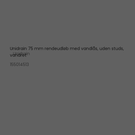
Unidrain 75 mm rendeudløb med vandlås, uden studs,
Unidrain
vandret
155014513