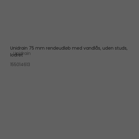
Unidrain 75 mm rendeudløb med vandlås, uden studs,
Unidrain
lodret
155014613