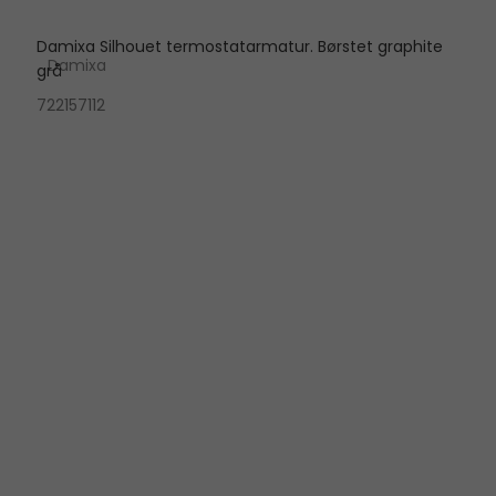
Damixa Silhouet termostatarmatur. Børstet graphite
Damixa
grå
722157112