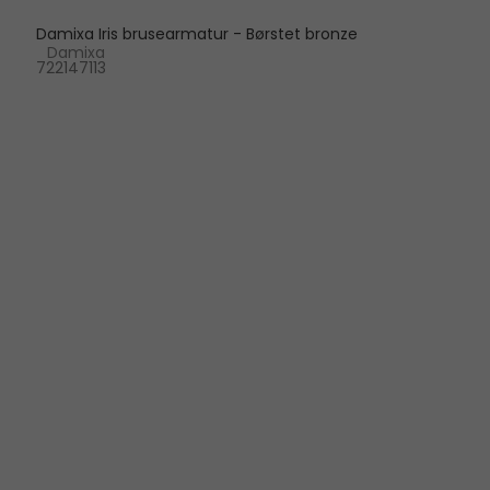
Damixa Iris brusearmatur - Børstet bronze
Damixa
722147113