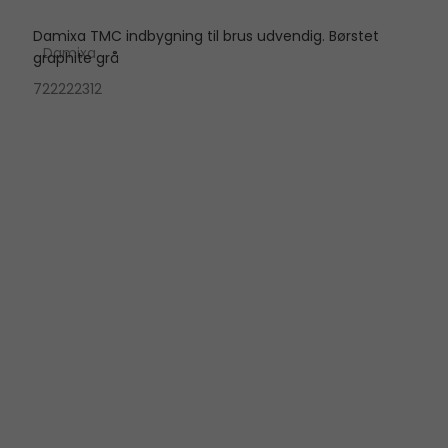
Damixa TMC indbygning til brus udvendig. Børstet
Damixa
graphite grå
722222312