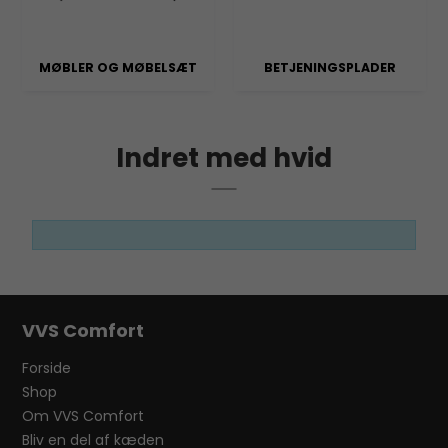
MØBLER OG MØBELSÆT
BETJENINGSPLADER
Indret med hvid
VVS Comfort
Forside
Shop
Om VVS Comfort
Bliv en del af kæden