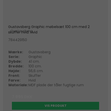
Gustavsberg Graphic møbelsæt 100 cm med 2
Gustavsberg
skuffer hvid. Hvid
784429150
Mærke:
Gustavsberg
Serie:
Graphic
Dybde:
41 cm.
Bredde:
100 cm.
Højde:
56,6 cm.
Front:
Skuffer
Farve:
Hvid
Materiale:
MDF plade der tåler fugtige rum
7.995 DKK
VIS PRODUKT