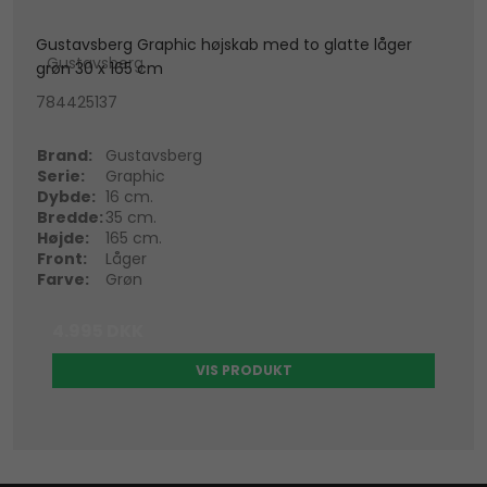
Gustavsberg Graphic højskab med to glatte låger
Gustavsberg
grøn 30 x 165 cm
784425137
Brand:
Gustavsberg
Serie:
Graphic
Dybde:
16 cm.
Bredde:
35 cm.
Højde:
165 cm.
Front:
Låger
Farve:
Grøn
4.995 DKK
VIS PRODUKT