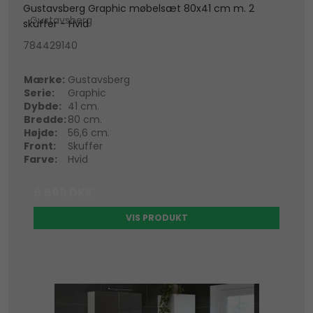
Gustavsberg Graphic møbelsæt 80x41 cm m. 2
Gustavsberg
skuffer - Hvid
784429140
Mærke:
Gustavsberg
Serie:
Graphic
Dybde:
41 cm.
Bredde:
80 cm.
Højde:
56,6 cm.
Front:
Skuffer
Farve:
Hvid
6.699 DKK
VIS PRODUKT