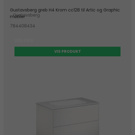
Gustavsberg greb H4 Krom cc128 til Artic og Graphic
Gustavsberg
møbler
784408434
105 DKK
VIS PRODUKT