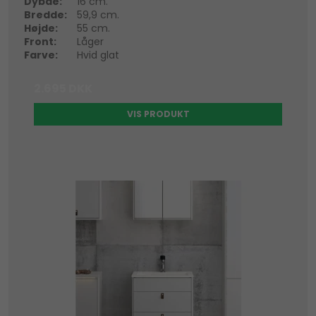
Dybde:
16 cm.
Bredde:
59,9 cm.
Højde:
55 cm.
Front:
Låger
Farve:
Hvid glat
2.695 DKK
VIS PRODUKT