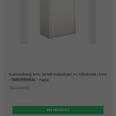
Gustavsberg Artic Small møbelsæt m. håndvask i hvid
Gustavsberg
- 360x220x645 - højre
784409020
3.225 DKK
VIS PRODUKT