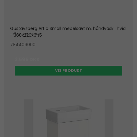
Gustavsberg Artic Small møbelsæt m. håndvask i hvid
Gustavsberg
- 360x220x645
784409000
3.595 DKK
VIS PRODUKT