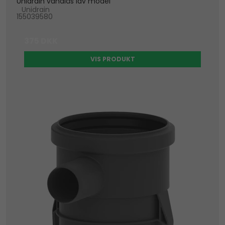
Unidrain vandlås lav model
Unidrain
155039580
375 DKK
VIS PRODUKT