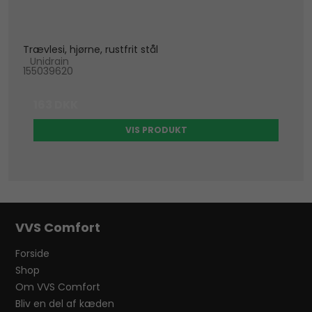
Trævlesi, hjørne, rustfrit stål
Unidrain
155039620
163 DKK
VIS PRODUKT
VVS Comfort
Forside
Shop
Om VVS Comfort
Bliv en del af kæden