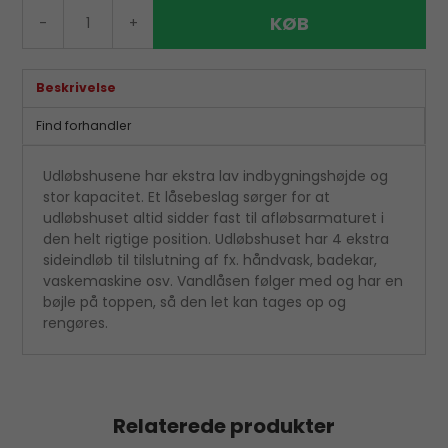
KØB
-
+
Beskrivelse
Find forhandler
Udløbshusene har ekstra lav indbygningshøjde og
stor kapacitet. Et låsebeslag sørger for at
udløbshuset altid sidder fast til afløbsarmaturet i
den helt rigtige position. Udløbshuset har 4 ekstra
sideindløb til tilslutning af fx. håndvask, badekar,
vaskemaskine osv. Vandlåsen følger med og har en
bøjle på toppen, så den let kan tages op og
rengøres.
Relaterede produkter