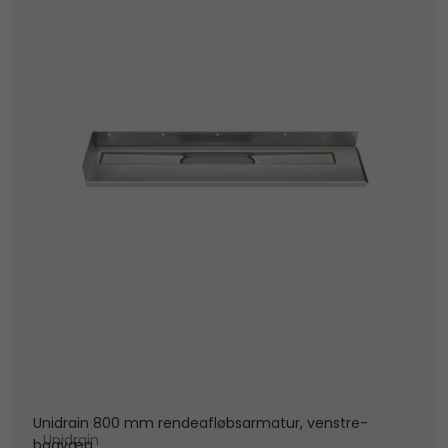
Unidrain 800 mm rendeafløbsarmatur, venstre-
Unidrain
bagvæg