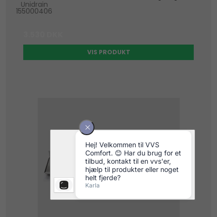
Unidrain
155000406
3.530 DKK
VIS PRODUKT