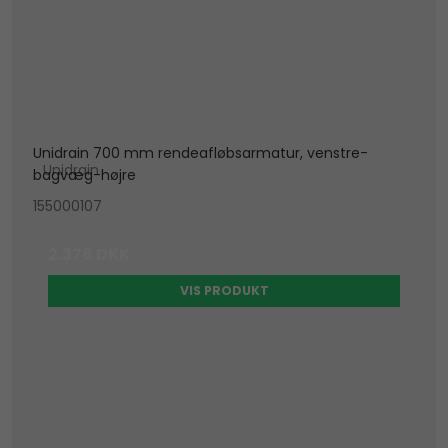
Unidrain 700 mm rendeafløbsarmatur, venstre-
Unidrain
bagvæg-højre
155000107
2.376 DKK
VIS PRODUKT