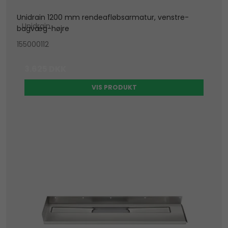
Unidrain 1200 mm rendeafløbsarmatur, venstre-
Unidrain
bagvæg-højre
155000112
3.625 DKK
VIS PRODUKT