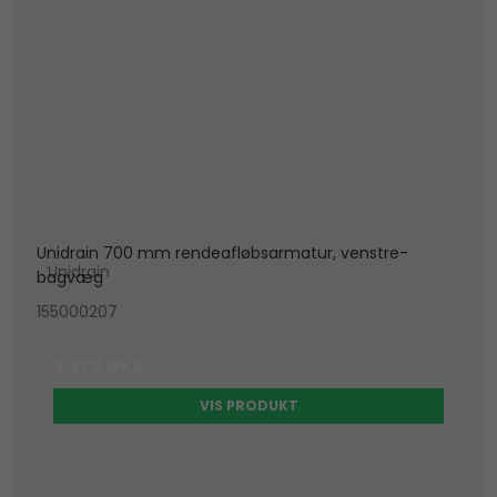
Unidrain 700 mm rendeafløbsarmatur, venstre-
Unidrain
bagvæg
155000207
2.376 DKK
VIS PRODUKT