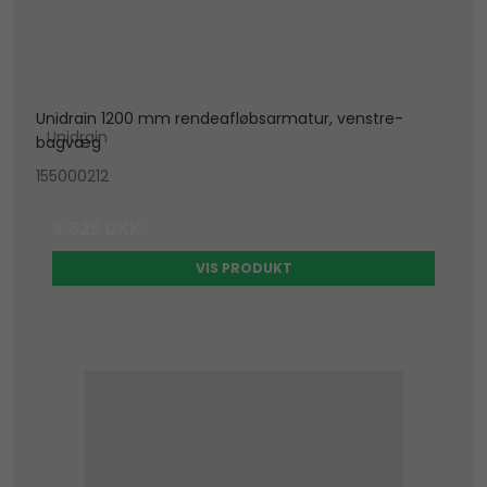
Unidrain 1200 mm rendeafløbsarmatur, venstre-
Unidrain
bagvæg
155000212
3.625 DKK
VIS PRODUKT