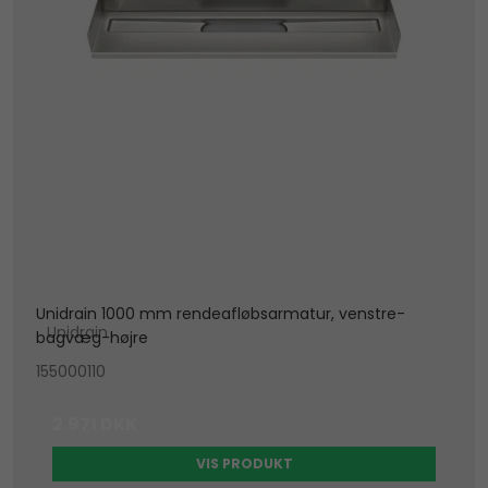
Unidrain 1000 mm rendeafløbsarmatur, venstre-
Unidrain
bagvæg-højre
155000110
2.971 DKK
VIS PRODUKT