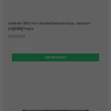
Unidrain 900 mm rendeafløbsarmatur, venstre-
Unidrain
bagvæg-højre
155000109
2.688 DKK
VIS PRODUKT