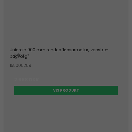
Unidrain 900 mm rendeafløbsarmatur, venstre-
Unidrain
bagvæg
155000209
2.688 DKK
VIS PRODUKT