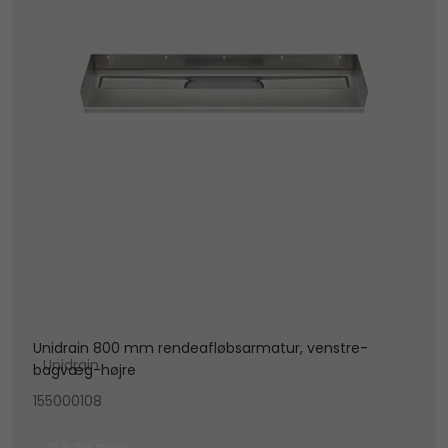
Unidrain 800 mm rendeafløbsarmatur, venstre-
Unidrain
bagvæg-højre
155000108