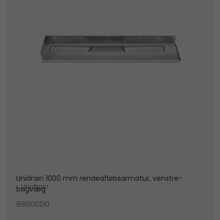
Unidrain 1000 mm rendeafløbsarmatur, venstre-
Unidrain
bagvæg
155000210