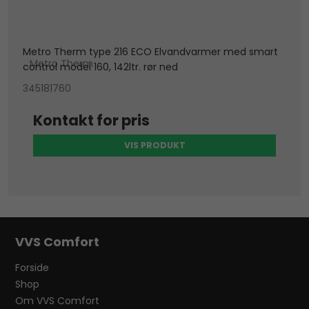
Metro Therm type 216 ECO Elvandvarmer med smart
Metro Therm
control model 160, 142ltr. rør ned
345181760
Kontakt for pris
VIS PRODUKT
VVS Comfort
Forside
Shop
Om VVS Comfort