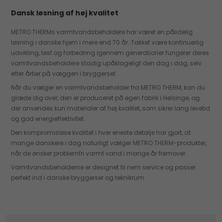
Dansk løsning af høj kvalitet
METRO THERMs varmtvandsbeholdere har været en pålidelig
løsning i danske hjem i mere end 70 år. Takket være kontinuerlig
udvikling, test og forbedring igennem generationer fungerer deres
varmtvandsbeholdere stadig upåklageligt den dag i dag, selv
efter årtier på væggen i bryggerset.
Når du vælger en varmtvandsbeholder fra METRO THERM, kan du
glæde dig over, den er produceret på egen fabrik i Helsinge, og
der anvendes kun materialer af høj kvalitet, som sikrer lang levetid
og god energieffektivitet.
Den kompromisløse kvalitet i hver eneste detalje har gjort, at
mange danskere i dag naturligt vælger METRO THERM-produkter,
når de ønsker problemfri varmt vand i mange år fremover.
Varmtvandsbeholderne er designet til nem service og passer
perfekt ind i danske bryggerser og teknikrum.