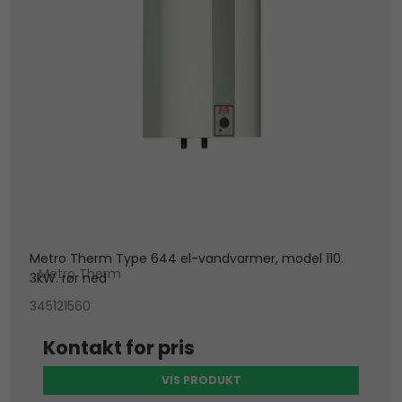
Metro Therm Type 644 el-vandvarmer, model 110.
Metro Therm
3kW. rør ned
345121560
Kontakt for pris
VIS PRODUKT