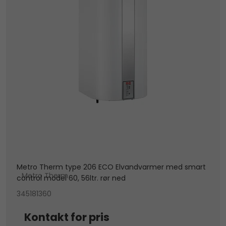
Metro Therm type 206 ECO Elvandvarmer med smart
Metro Therm
control model 60, 56ltr. rør ned
345181360
Kontakt for pris