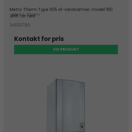
Metro Therm Type 605 el-vandvarmer, model 160.
Metro Therm
3kW. rør ned
345121760
Kontakt for pris
VIS PRODUKT