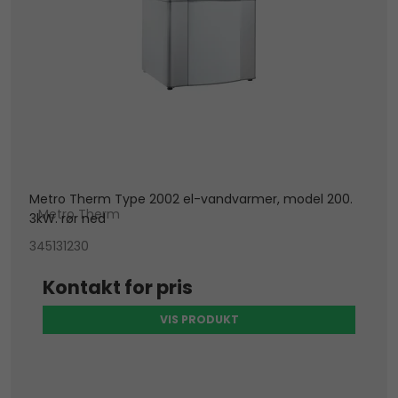
Metro Therm Type 2002 el-vandvarmer, model 200.
Metro Therm
3kW. rør ned
345131230
Kontakt for pris
VIS PRODUKT