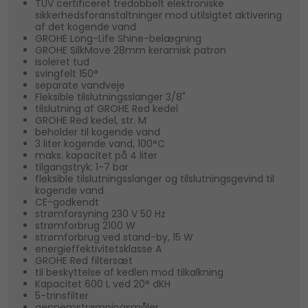
TÜV certificeret tredobbelt elektroniske
sikkerhedsforanstaltninger mod utilsigtet aktivering
af det kogende vand
GROHE Long-Life Shine-belægning
GROHE SilkMove 28mm keramisk patron
isoleret tud
svingfelt 150°
separate vandveje
Fleksible tilslutningsslanger 3/8"
tilslutning af GROHE Red kedel
GROHE Red kedel, str. M
beholder til kogende vand
3 liter kogende vand, 100°C
maks. kapacitet på 4 liter
tilgangstryk: 1-7 bar
fleksible tilslutningsslanger og tilslutningsgevind til
kogende vand
CE-godkendt
strømforsyning 230 V 50 Hz
strømforbrug 2100 W
strømforbrug ved stand-by, 15 W
energieffektivitetsklasse A
GROHE Red filtersæt
til beskyttelse af kedlen mod tilkalkning
Kapacitet 600 L ved 20° dKH
5-trinsfilter
gennemstrømningsmåler