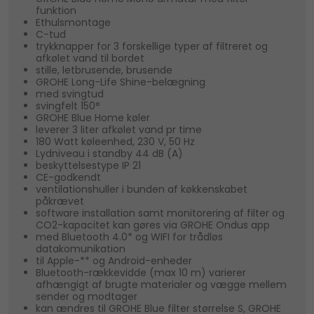
funktion
Ethulsmontage
C-tud
trykknapper for 3 forskellige typer af filtreret og
afkølet vand til bordet
stille, letbrusende, brusende
GROHE Long-Life Shine-belægning
med svingtud
svingfelt 150°
GROHE Blue Home køler
leverer 3 liter afkølet vand pr time
180 Watt køleenhed, 230 V, 50 Hz
Lydniveau i standby 44 dB (A)
beskyttelsestype IP 21
CE-godkendt
ventilationshuller i bunden af køkkenskabet
påkrævet
software installation samt monitorering af filter og
CO2-kapacitet kan gøres via GROHE Ondus app
med Bluetooth 4.0* og WIFI for trådløs
datakomunikation
til Apple-** og Android-enheder
Bluetooth-rækkevidde (max 10 m) varierer
afhængigt af brugte materialer og vægge mellem
sender og modtager
kan ændres til GROHE Blue filter størrelse S, GROHE