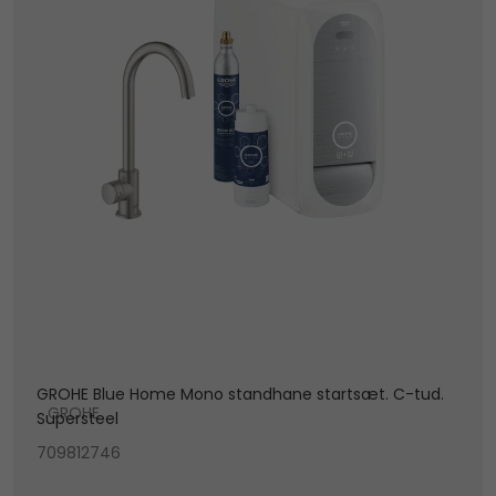
GROHE Blue Home Mono standhane startsæt. C-tud.
GROHE
Supersteel
709812746