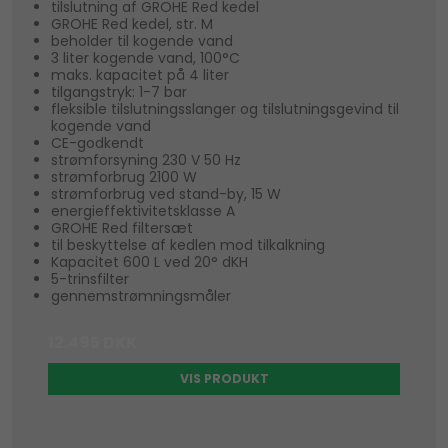
tilslutning af GROHE Red kedel
GROHE Red kedel, str. M
beholder til kogende vand
3 liter kogende vand, 100°C
maks. kapacitet på 4 liter
tilgangstryk: 1-7 bar
fleksible tilslutningsslanger og tilslutningsgevind til
kogende vand
CE-godkendt
strømforsyning 230 V 50 Hz
strømforbrug 2100 W
strømforbrug ved stand-by, 15 W
energieffektivitetsklasse A
GROHE Red filtersæt
til beskyttelse af kedlen mod tilkalkning
Kapacitet 600 L ved 20° dKH
5-trinsfilter
gennemstrømningsmåler
12.495 DKK
VIS PRODUKT