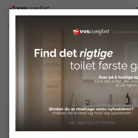
FORSIDE
/
SHOP
/
KØKKEN
/
KØKKENARMATURER
/
FARVEDE
OVERFLADER
Farvede overflader
Farvede overflader