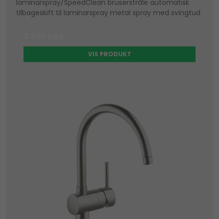
laminarspray/SpeedClean bruserstråle automatisk
tilbageskift til laminarspray metal spray med svingtud
3.495 DKK
VIS PRODUKT