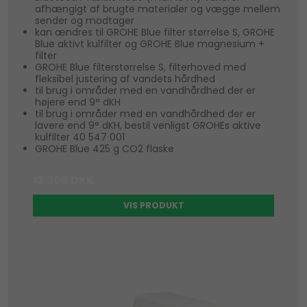
afhængigt af brugte materialer og vægge mellem
sender og modtager
kan ændres til GROHE Blue filter størrelse S, GROHE
Blue aktivt kulfilter og GROHE Blue magnesium +
filter
GROHE Blue filterstørrelse S, filterhoved med
fleksibel justering af vandets hårdhed
til brug i områder med en vandhårdhed der er
højere end 9° dKH
til brug i områder med en vandhårdhed der er
lavere end 9° dKH, bestil venligst GROHEs aktive
kulfilter 40 547 001
GROHE Blue 425 g CO2 flaske
13.306 DKK
VIS PRODUKT