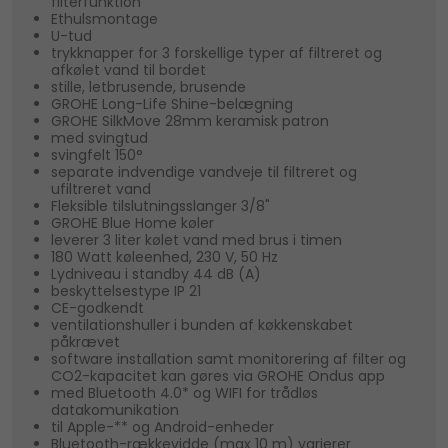
filterfunktion
Ethulsmontage
U-tud
trykknapper for 3 forskellige typer af filtreret og
afkølet vand til bordet
stille, letbrusende, brusende
GROHE Long-Life Shine-belægning
GROHE SilkMove 28mm keramisk patron
med svingtud
svingfelt 150°
separate indvendige vandveje til filtreret og
ufiltreret vand
Fleksible tilslutningsslanger 3/8"
GROHE Blue Home køler
leverer 3 liter kølet vand med brus i timen
180 Watt køleenhed, 230 V, 50 Hz
Lydniveau i standby 44 dB (A)
beskyttelsestype IP 21
CE-godkendt
ventilationshuller i bunden af køkkenskabet
påkrævet
software installation samt monitorering af filter og
CO2-kapacitet kan gøres via GROHE Ondus app
med Bluetooth 4.0* og WIFI for trådløs
datakomunikation
til Apple-** og Android-enheder
Bluetooth-rækkevidde (max 10 m) varierer