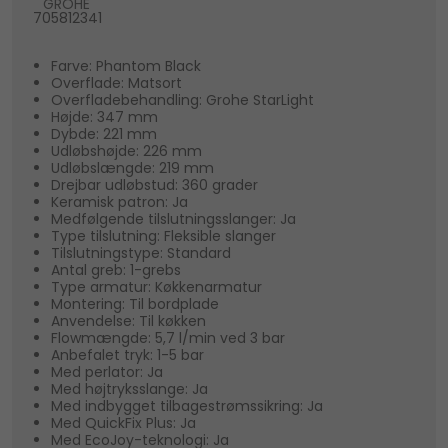
GROHE
705812341
Farve: Phantom Black
Overflade: Matsort
Overfladebehandling: Grohe StarLight
Højde: 347 mm
Dybde: 221 mm
Udløbshøjde: 226 mm
Udløbslængde: 219 mm
Drejbar udløbstud: 360 grader
Keramisk patron: Ja
Medfølgende tilslutningsslanger: Ja
Type tilslutning: Fleksible slanger
Tilslutningstype: Standard
Antal greb: 1-grebs
Type armatur: Køkkenarmatur
Montering: Til bordplade
Anvendelse: Til køkken
Flowmængde: 5,7 l/min ved 3 bar
Anbefalet tryk: 1-5 bar
Med perlator: Ja
Med højtryksslange: Ja
Med indbygget tilbagestrømssikring: Ja
Med QuickFix Plus: Ja
Med EcoJoy-teknologi: Ja