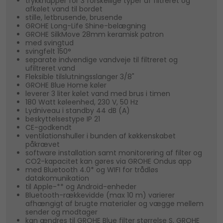
trykknapper for 3 forskellige typer af filtreret og
afkølet vand til bordet
stille, letbrusende, brusende
GROHE Long-Life Shine-belægning
GROHE SilkMove 28mm keramisk patron
med svingtud
svingfelt 150°
separate indvendige vandveje til filtreret og
ufiltreret vand
Fleksible tilslutningsslanger 3/8"
GROHE Blue Home køler
leverer 3 liter kølet vand med brus i timen
180 Watt køleenhed, 230 V, 50 Hz
Lydniveau i standby 44 dB (A)
beskyttelsestype IP 21
CE-godkendt
ventilationshuller i bunden af køkkenskabet
påkrævet
software installation samt monitorering af filter og
CO2-kapacitet kan gøres via GROHE Ondus app
med Bluetooth 4.0* og WIFI for trådløs
datakomunikation
til Apple-** og Android-enheder
Bluetooth-rækkevidde (max 10 m) varierer
afhængigt af brugte materialer og vægge mellem
sender og modtager
kan ændres til GROHE Blue filter størrelse S, GROHE