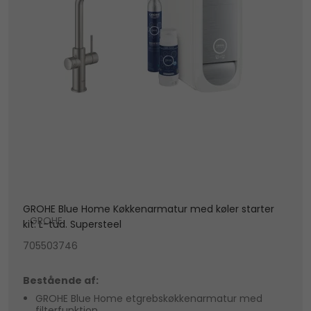
GROHE Blue Home Køkkenarmatur med køler starter
GROHE
kit. L-tud. Supersteel
705503746
Bestående af:
GROHE Blue Home etgrebskøkkenarmatur med
filterfunktion