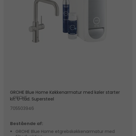
GROHE Blue Home Køkkenarmatur med køler starter
GROHE
kit. U-tud. Supersteel
705503946
Bestående af:
GROHE Blue Home etgrebskøkkenarmatur med