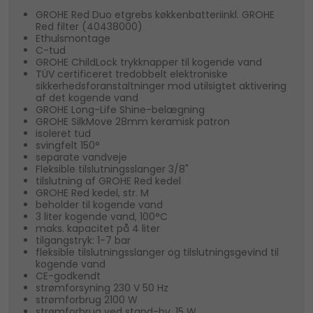
GROHE Red Duo etgrebs køkkenbatteriinkl. GROHE
Red filter (40438000)
Ethulsmontage
C-tud
GROHE ChildLock trykknapper til kogende vand
TÜV certificeret tredobbelt elektroniske
sikkerhedsforanstaltninger mod utilsigtet aktivering
af det kogende vand
GROHE Long-Life Shine-belægning
GROHE SilkMove 28mm keramisk patron
isoleret tud
svingfelt 150°
separate vandveje
Fleksible tilslutningsslanger 3/8"
tilslutning af GROHE Red kedel
GROHE Red kedel, str. M
beholder til kogende vand
3 liter kogende vand, 100°C
maks. kapacitet på 4 liter
tilgangstryk: 1-7 bar
fleksible tilslutningsslanger og tilslutningsgevind til
kogende vand
CE-godkendt
strømforsyning 230 V 50 Hz
strømforbrug 2100 W
strømforbrug ved stand-by, 15 W