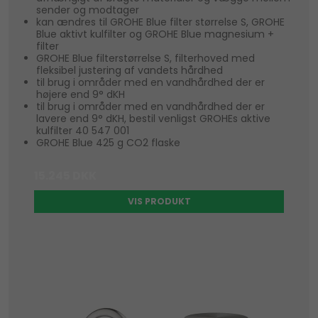
sender og modtager
kan ændres til GROHE Blue filter størrelse S, GROHE
Blue aktivt kulfilter og GROHE Blue magnesium +
filter
GROHE Blue filterstørrelse S, filterhoved med
fleksibel justering af vandets hårdhed
til brug i områder med en vandhårdhed der er
højere end 9° dKH
til brug i områder med en vandhårdhed der er
lavere end 9° dKH, bestil venligst GROHEs aktive
kulfilter 40 547 001
GROHE Blue 425 g CO2 flaske
15.245 DKK
VIS PRODUKT