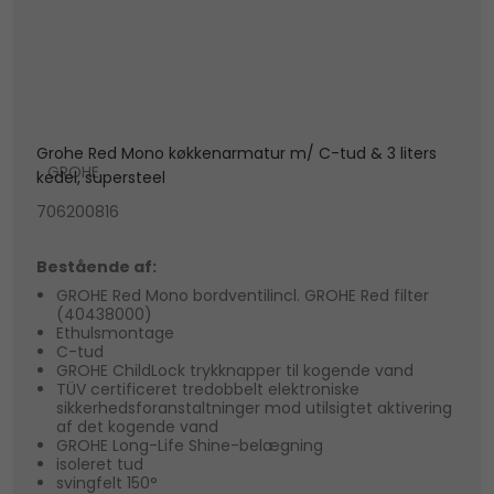
Grohe Red Mono køkkenarmatur m/ C-tud & 3 liters
GROHE
kedel, supersteel
706200816
Bestående af:
GROHE Red Mono bordventilincl. GROHE Red filter
(40438000)
Ethulsmontage
C-tud
GROHE ChildLock trykknapper til kogende vand
TÜV certificeret tredobbelt elektroniske
sikkerhedsforanstaltninger mod utilsigtet aktivering
af det kogende vand
GROHE Long-Life Shine-belægning
isoleret tud
svingfelt 150°