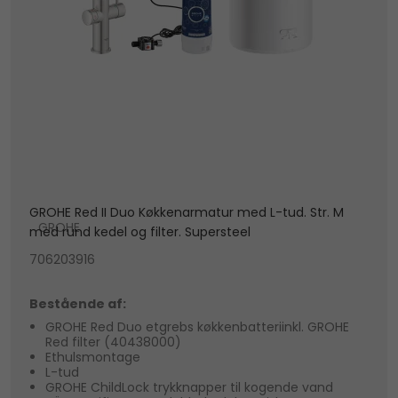
GROHE Red II Duo Køkkenarmatur med L-tud. Str. M
GROHE
med rund kedel og filter. Supersteel
706203916
Bestående af:
GROHE Red Duo etgrebs køkkenbatteriinkl. GROHE
Red filter (40438000)
Ethulsmontage
L-tud
GROHE ChildLock trykknapper til kogende vand