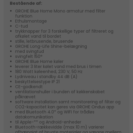
Bestående af:
GROHE Blue Home Mono armatur med filter
funktion
Ethulsmontage
C-tud
trykknapper for 3 forskellige typer af filtreret og
afkølet vand til bordet
stille, letbrusende, brusende
GROHE Long-Life Shine-belægning
med svingtud
svingfelt 150°
GROHE Blue Home køler
leverer 3 liter kølet vand med brus i timen
180 Watt køleenhed, 230 V, 50 Hz
Lydniveau i standby 44 dB (A)
beskyttelsestype IP 21
CE-godkendt
ventilationshuller i bunden af køkkenskabet
påkrævet
software installation samt monitorering af filter og
CO2-kapacitet kan gøres via GROHE Ondus app
med Bluetooth 4.0* og WIFI for trådløs
datakomunikation
til Apple-** og Android-enheder
Bluetooth-rækkevidde (max 10 m) varierer
afhængigt af brugte materialer og vægge mellem