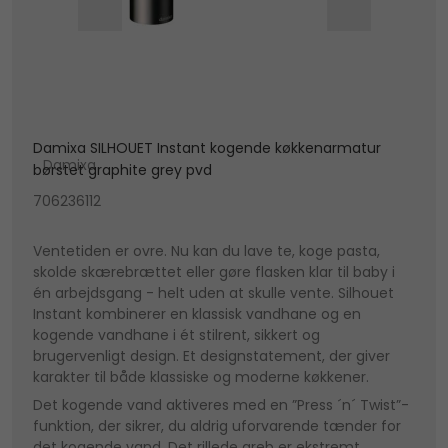
Damixa SILHOUET Instant kogende køkkenarmatur
Damixa
børstet graphite grey pvd
706236112
Ventetiden er ovre. Nu kan du lave te, koge pasta,
skolde skærebrættet eller gøre flasken klar til baby i
én arbejdsgang - helt uden at skulle vente. Silhouet
Instant kombinerer en klassisk vandhane og en
kogende vandhane i ét stilrent, sikkert og
brugervenligt design. Et designstatement, der giver
karakter til både klassiske og moderne køkkener.
Det kogende vand aktiveres med en ”Press ´n´ Twist”-
funktion, der sikrer, du aldrig uforvarende tænder for
det kogende vand. Det rillede greb er ekstremt