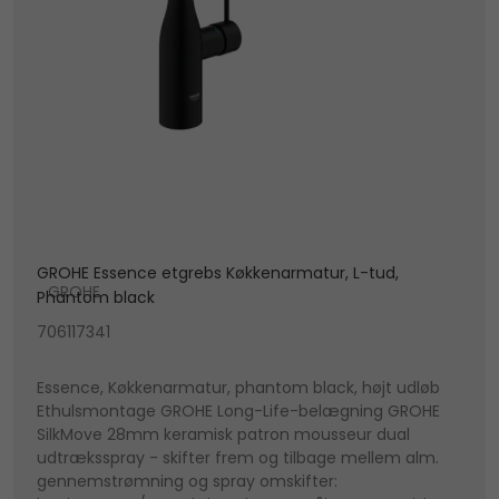
GROHE Essence etgrebs Køkkenarmatur, L-tud,
GROHE
Phantom black
706117341
Essence, Køkkenarmatur, phantom black, højt udløb
Ethulsmontage GROHE Long-Life-belægning GROHE
SilkMove 28mm keramisk patron mousseur dual
udtræksspray - skifter frem og tilbage mellem alm.
gennemstrømning og spray omskifter: