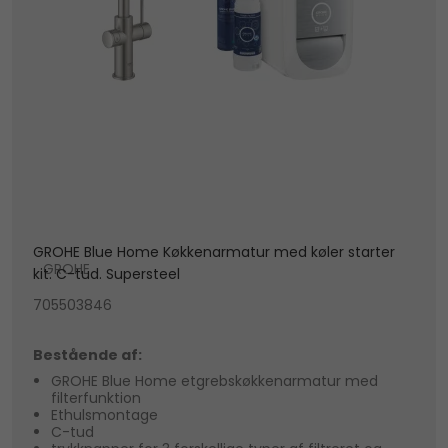
GROHE Blue Home Køkkenarmatur med køler starter
GROHE
kit. C-tud. Supersteel
705503846
Bestående af:
GROHE Blue Home etgrebskøkkenarmatur med
filterfunktion
Ethulsmontage
C-tud