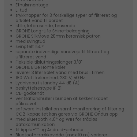
Ethulsmontage
L-tud
trykknapper for 3 forskellige typer af filtreret og
afkølet vand til bordet
stille, letbrusende, brusende
GROHE Long-Life Shine-belægning
GROHE SilkMove 28mm keramisk patron
med svingtud
svingfelt 150°
separate indvendige vandveje til filtreret og
ufiltreret vand
Fleksible tilslutningsslanger 3/8"
GROHE Blue Home køler
leverer 3 liter kølet vand med brus i timen
180 Watt køleenhed, 230 V, 50 Hz
Lydniveau i standby 44 dB (A)
beskyttelsestype IP 21
CE-godkendt
ventilationshuller i bunden af køkkenskabet
påkrævet
software installation samt monitorering af filter og
CO2-kapacitet kan gøres via GROHE Ondus app
med Bluetooth 4.0* og WIFI for trådløs
datakomunikation
til Apple-** og Android-enheder
Bluetooth-rækkevidde (max 10 m) varierer