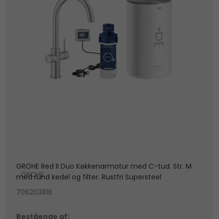
GROHE Red II Duo Køkkenarmatur med C-tud. Str. M
GROHE
med rund kedel og filter. Rustfri Supersteel
706203816
Bestående af: