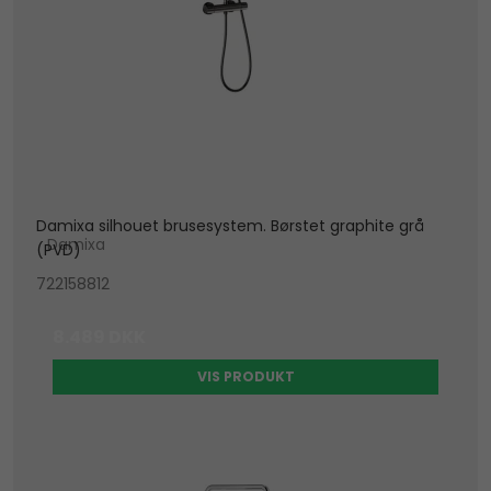
Damixa silhouet brusesystem. Børstet graphite grå
Damixa
(PVD)
722158812
8.489 DKK
VIS PRODUKT