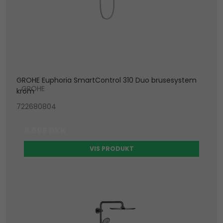
GROHE Euphoria SmartControl 310 Duo brusesystem
GROHE
krom
722680804
6.695 DKK
VIS PRODUKT