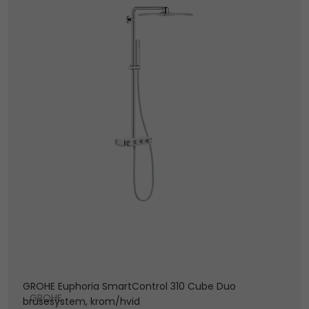
GROHE Euphoria SmartControl 310 Cube Duo
GROHE
brusesystem, krom/hvid