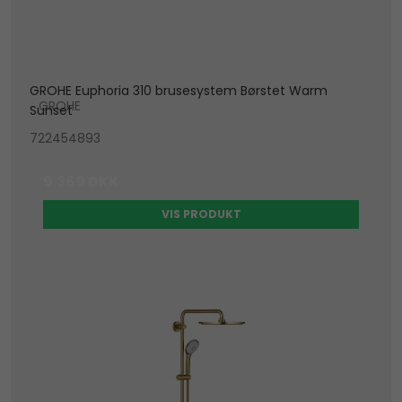
GROHE Euphoria 310 brusesystem Børstet Warm
GROHE
Sunset
722454893
9.369 DKK
VIS PRODUKT