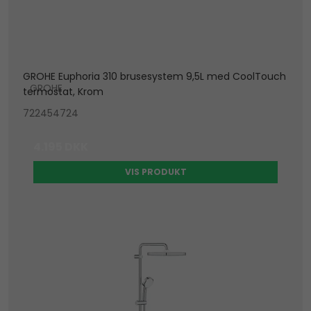
GROHE Euphoria 310 brusesystem 9,5L med CoolTouch
GROHE
termostat, Krom
722454724
4.195 DKK
VIS PRODUKT