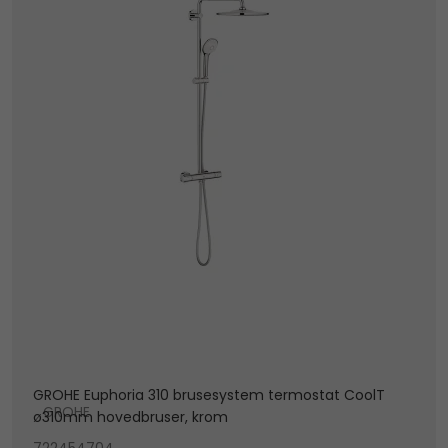
GROHE Euphoria 310 brusesystem termostat CoolT
GROHE
ø310mm hovedbruser, krom
722454704