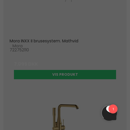
Mora INXX II brusesystem. Mathvid
Mora
722752110
7.095 DKK
VIS PRODUKT