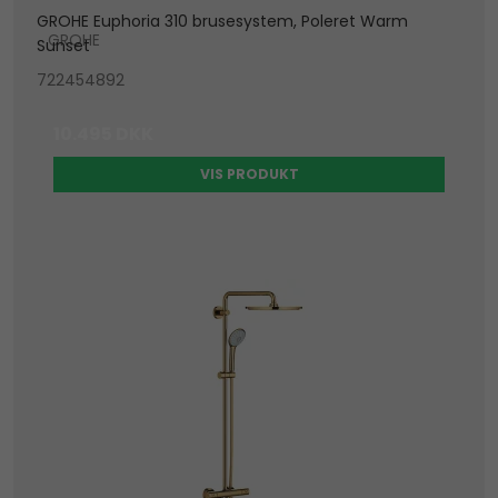
GROHE Euphoria 310 brusesystem, Poleret Warm
GROHE
Sunset
722454892
10.495 DKK
VIS PRODUKT