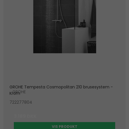
GROHE Tempesta Cosmopolitan 210 brusesystem -
GROHE
Krom
722277804
3.189 DKK
VIS PRODUKT