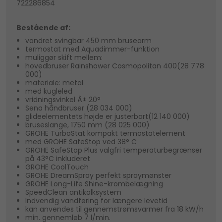
722286854
Bestående af:
vandret svingbar 450 mm brusearm
termostat med Aquadimmer-funktion
muliggør skift mellem:
hovedbruser Rainshower Cosmopolitan 400(28 778
000)
materiale: metal
med kugleled
vridningsvinkel Â± 20°
Sena håndbruser (28 034 000)
glideelementets højde er justerbart(12 140 000)
bruseslange, 1750 mm (28 025 000)
GROHE TurboStat kompakt termostatelement
med GROHE SafeStop ved 38° C
GROHE SafeStop Plus valgfri temperaturbegrænser
på 43°C inkluderet
GROHE CoolTouch
GROHE DreamSpray perfekt spraymønster
GROHE Long-Life Shine-krombelægning
SpeedClean antikalksystem
Indvendig vandføring for længere levetid
kan anvendes til gennemstrømsvarmer fra 18 kW/h
min. gennemløb 7 l/min.