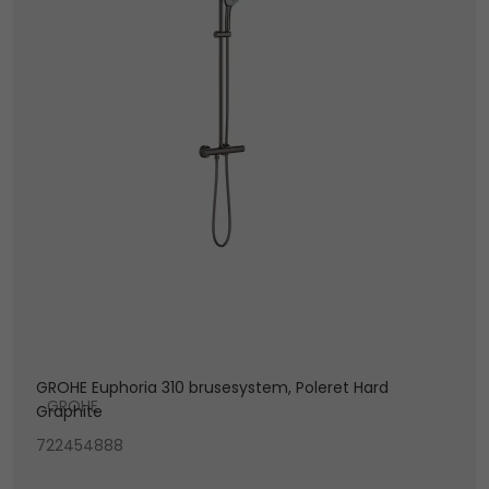
GROHE Euphoria 310 brusesystem, Poleret Hard
GROHE
Graphite
722454888