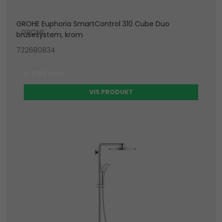
GROHE Euphoria SmartControl 310 Cube Duo
GROHE
brusesystem, krom
722680834
6.695 DKK
VIS PRODUKT