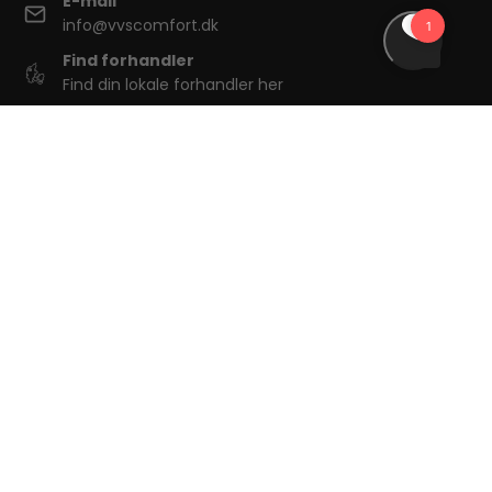
E-mail
info@vvscomfort.dk
Find forhandler
Find din lokale forhandler her
Tilmeld dig vores nyhedsbrev
Tilmeld
Social media