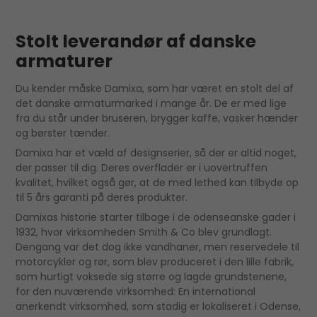
Stolt leverandør af danske
armaturer
Du kender måske Damixa, som har været en stolt del af
det danske armaturmarked i mange år. De er med lige
fra du står under bruseren, brygger kaffe, vasker hænder
og børster tænder.
Damixa har et væld af designserier, så der er altid noget,
der passer til dig. Deres overflader er i uovertruffen
kvalitet, hvilket også gør, at de med lethed kan tilbyde op
til 5 års garanti på deres produkter.
Damixas historie starter tilbage i de odenseanske gader i
1932, hvor virksomheden Smith & Co blev grundlagt.
Dengang var det dog ikke vandhaner, men reservedele til
motorcykler og rør, som blev produceret i den lille fabrik,
som hurtigt voksede sig større og lagde grundstenene,
for den nuværende virksomhed: En international
anerkendt virksomhed, som stadig er lokaliseret i Odense,