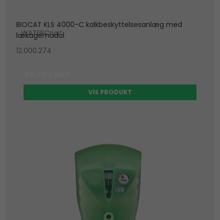
BIOCAT KLS 4000-C kalkbeskyttelsesanlæg med
WATERCryst
lækagemodul
12.000.274
48.369 DKK
VIS PRODUKT