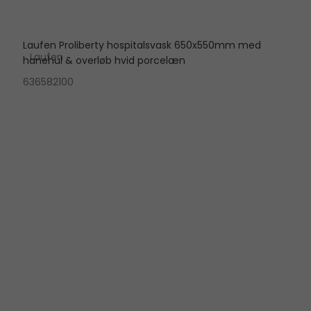
Laufen Proliberty hospitalsvask 650x550mm med
Laufen
hanehul & overløb hvid porcelæn
636582100