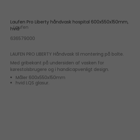
Laufen Pro Liberty håndvask hospital 600x550x150mm,
Laufen
hvid
636579000
LAUFEN PRO LIBERTY Håndvask til montering på bolte.
Med gribekant på undersiden af vasken for
kørestolsbrugere og i handicapvenligt design.
Måler 600x550x150mm
hvid LQS glasur.