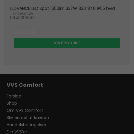
LEDVANCE LED Spot 1650lm 3x7W 830 840 IP55 hvid
LEDvance
0945399591
645 DKK
VIS PRODUKT
VVS Comfort
Forside
Shop
Om VVS Comfort
Bliv en del af kæden
Handelsbetingelser
Din VVS'er