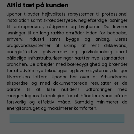
Altid tæt på kunden
Uponor tilbyder højkvalitets rørsystemer til professionel
installation samt skræddersyede, nøglefærdige løsninger
til entreprenører, rådgivere og bygherrer. De leverer
løsninger til en lang række områder inden for beboelse,
erhverv, industri samt bygge og anlæg. Deres
brugsvandssystemer til sikring af rent drikkevand,
energieffektive gulvvarme- og gulvkøleanlæg samt
pålidelige infrastrukturløsninger sætter nye standarder i
branchen. De arbejder med bæredygtighed og brænder
for at udvikle nye teknologier og levere systemer, der gør
tilværelsen lettere. Uponor har over et århundredes
ekspertise og med dokumenterede resultater er de
parate til at løse nutidens udfordringer med
morgendagens teknologier for at håndtere vand på en
forsvarlig og effektiv måde. Samtidig minimerer de
energiforbruget og maksimerer komforten.