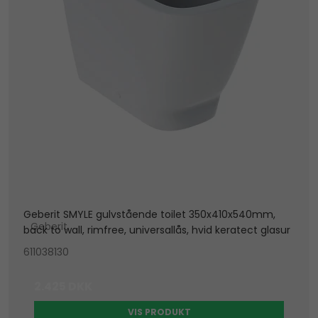
Geberit SMYLE gulvstående toilet 350x410x540mm,
Geberit
back to wall, rimfree, universallås, hvid keratect glasur
611038130
2.425 DKK
VIS PRODUKT