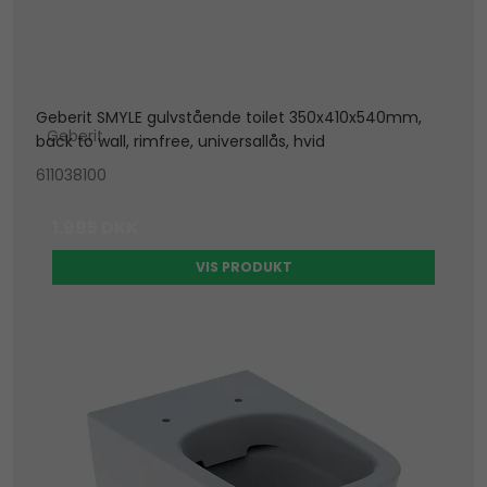
Geberit SMYLE gulvstående toilet 350x410x540mm,
Geberit
back to wall, rimfree, universallås, hvid
611038100
1.995 DKK
VIS PRODUKT