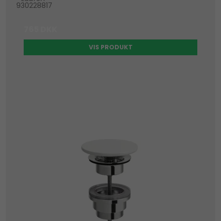
930228817
765 DKK
VIS PRODUKT