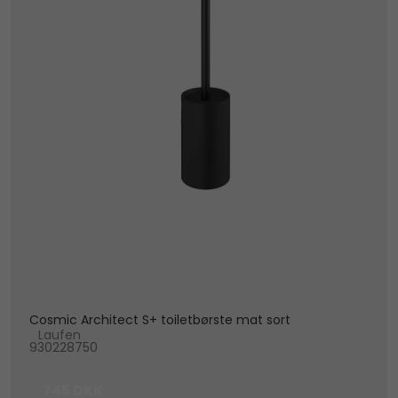
Cosmic Architect S+ toiletbørste mat sort
Laufen
930228750
745 DKK