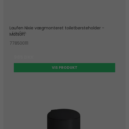
Laufen Nixie vægmonteret toiletbørsteholder -
Laufen
Matsort
778500111
985 DKK
VIS PRODUKT