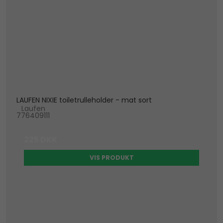
LAUFEN NIXIE toiletrulleholder - mat sort
Laufen
776409111
225 DKK
VIS PRODUKT