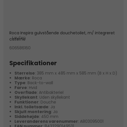
Roca Inspira gulvstående douchetoilet, m/ integreret
Laufen
cisterne
606586160
Specifikationer
Størrelse
: 385 mm x 485 mm x 585 mm (B x H x D)
Mærke
: Roca
Type
: Back-to-wall
Farve
: Hvid
Overflade
: Antibakteriel
Skyllekant
: Uden skyllekant
Funktioner
: Douche
Inkl. toiletsæde
: Ja
Skjult montering
: Ja
Siddehøjde
: 450 mm
Leverandørens varenummer
: A803095001
EAN nummer
: 8433290149531