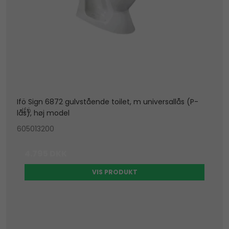
Ifö Sign 6872 gulvstående toilet, m universallås (P-
Ifö
lås), høj model
605013200
4.795 DKK
VIS PRODUKT