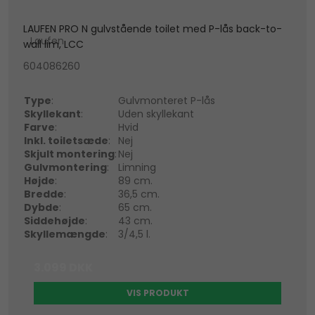
LAUFEN PRO N gulvstående toilet med P-lås back-to-
Laufen
wall lim, LCC
604086260
Type
:
Gulvmonteret P-lås
Skyllekant
:
Uden skyllekant
Farve
:
Hvid
Inkl. toiletsæde
:
Nej
Skjult montering
:
Nej
Gulvmontering
:
Limning
Højde
:
89 cm.
Bredde
:
36,5 cm.
Dybde
:
65 cm.
Siddehøjde
:
43 cm.
Skyllemængde
:
3/4,5 l.
3.099 DKK
VIS PRODUKT