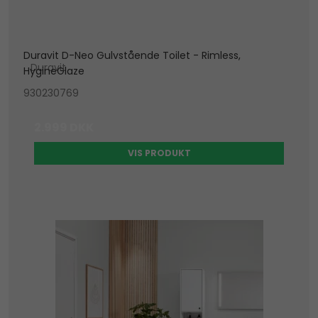
Duravit D-Neo Gulvstående Toilet - Rimless,
Duravit
HygineGlaze
930230769
2.999 DKK
VIS PRODUKT