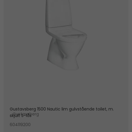
Gustavsberg 1500 Nautic lim gulvstående toilet, m.
Gustavsberg
skjult S-lås
604119200