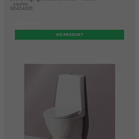
Laufen
604046211
2.125 DKK
VIS PRODUKT