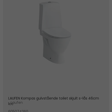
LAUFEN Kompas gulvstående toilet skjult s-lås 46cm
Laufen
lcc
605074260