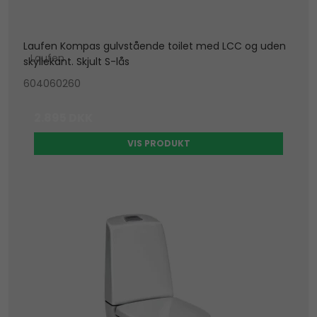
Laufen Kompas gulvstående toilet med LCC og uden
Laufen
skyllekant. Skjult S-lås
604060260
2.895 DKK
VIS PRODUKT