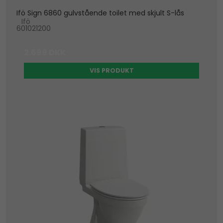
Ifö Sign 6860 gulvstående toilet med skjult S-lås
Ifö
601021200
2.699 DKK
VIS PRODUKT