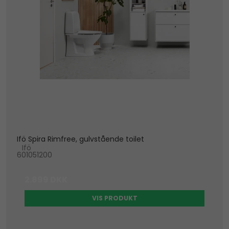
Ifö Spira Rimfree, gulvstående toilet
Ifö
601051200
2.899 DKK
VIS PRODUKT