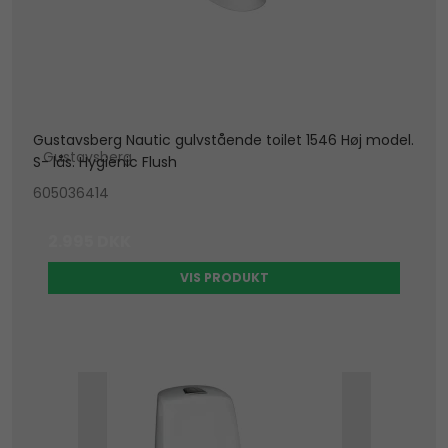
Gustavsberg Nautic gulvstående toilet 1546 Høj model.
Gustavsberg
S- lås. Hygienic Flush
605036414
2.995 DKK
VIS PRODUKT