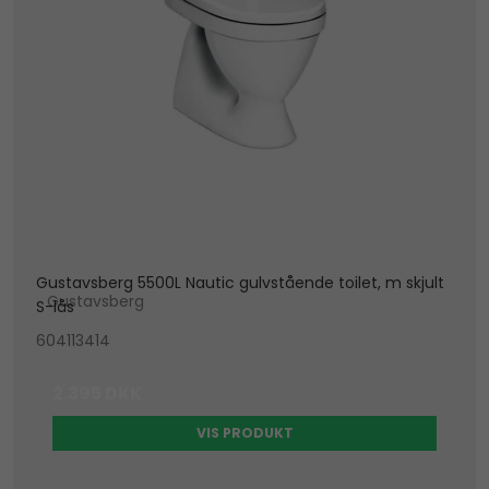
Gustavsberg 5500L Nautic gulvstående toilet, m skjult
Gustavsberg
S-lås
604113414
2.395 DKK
VIS PRODUKT