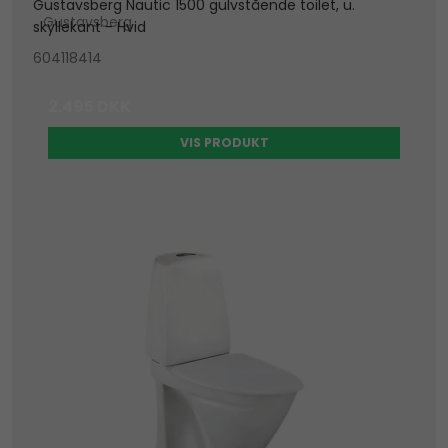
Gustavsberg Nautic 1500 gulvstående toilet, u.
Gustavsberg
skyllekant - Hvid
604118414
2.495 DKK
VIS PRODUKT