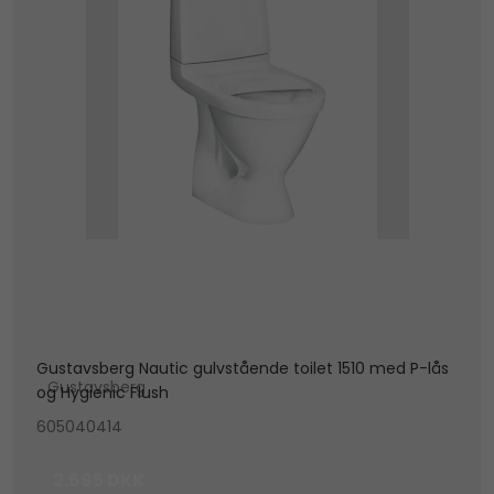
Gustavsberg Nautic gulvstående toilet 1510 med P-lås
Gustavsberg
og Hygienic Flush
605040414
2.695 DKK