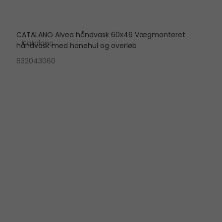
CATALANO Alvea håndvask 60x46 Vægmonteret
Catalano
håndvask med hanehul og overløb
632043060