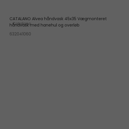
CATALANO Alvea håndvask 45x35 Vægmonteret
Catalano
håndvask med hanehul og overløb
632041060