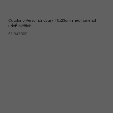
Catalano Verso håndvask 40x23cm med hanehul
Catalano
uden overløb
631946000