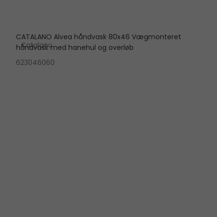
CATALANO Alvea håndvask 80x46 Vægmonteret
Catalano
håndvask med hanehul og overløb
623046060