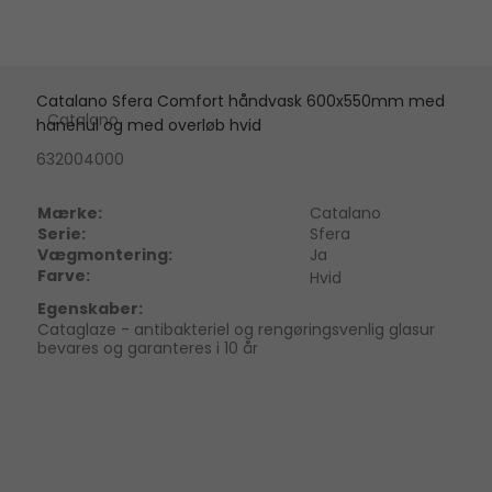
Catalano Sfera Comfort håndvask 600x550mm med
Catalano
hanehul og med overløb hvid
632004000
Mærke:
Catalano
Serie:
Sfera
Vægmontering:
Ja
Farve:
Hvid
Egenskaber:
Cataglaze - antibakteriel og rengøringsvenlig glasur
bevares og garanteres i 10 år