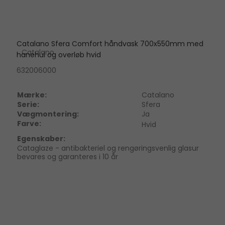
Catalano Sfera Comfort håndvask 700x550mm med
Catalano
hanehul og overløb hvid
632006000
Mærke:
Catalano
Serie:
Sfera
Vægmontering:
Ja
Farve:
Hvid
Egenskaber:
Cataglaze - antibakteriel og rengøringsvenlig glasur
bevares og garanteres i 10 år