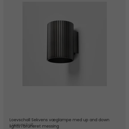
Loevschall Sekvens væglampe med up and down
Loevschall
lights i bruneret messing