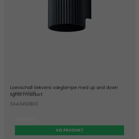
Loevschall Sekvens væglampe med up and down
Loevschall
lights i matsort
3443450803
699 DKK
VIS PRODUKT