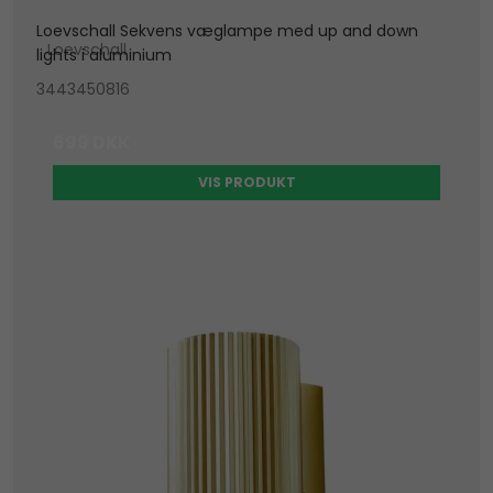
Loevschall Sekvens væglampe med up and down
Loevschall
lights i aluminium
3443450816
699 DKK
VIS PRODUKT