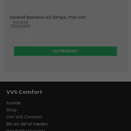
Sanibell Basicline LED lampe, mat sort
Sanibell
786019801
595 DKK
VIS PRODUKT
VVS Comfort
Forside
Shop
Om VVS Comfort
Bliv en del af kæden
Handelsbetingelser