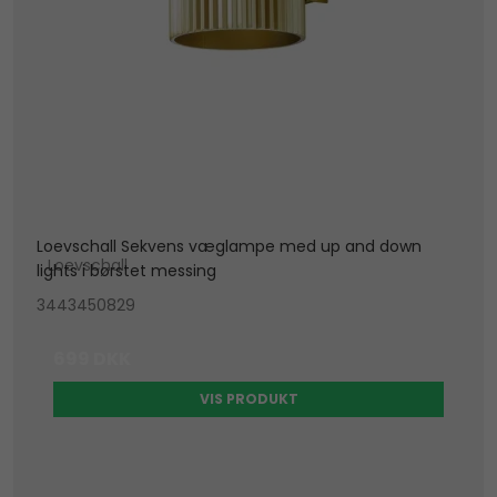
Loevschall Sekvens væglampe med up and down
Loevschall
lights i børstet messing
3443450829
699 DKK
VIS PRODUKT