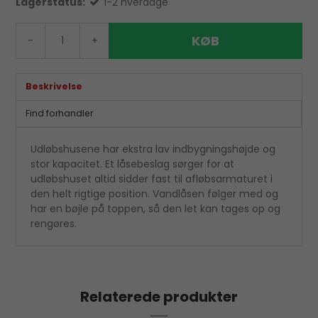
Lagerstatus:
1-2 hverdage
KØB
-
+
Beskrivelse
Find forhandler
Udløbshusene har ekstra lav indbygningshøjde og
stor kapacitet. Et låsebeslag sørger for at
udløbshuset altid sidder fast til afløbsarmaturet i
den helt rigtige position. Vandlåsen følger med og
har en bøjle på toppen, så den let kan tages op og
rengøres.
Relaterede produkter