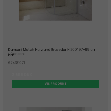
Dansani Match Halvrund Brusedør H:200*97-99 cm
Dansani
klar
674181071
2.595 DKK
VIS PRODUKT