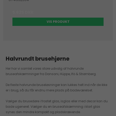
5.625 DKK
VIS PRODUKT
Halvrundt brusehjørne
Her har vi samlet vores store udvalg af halvrunde
bruseafskærmninger fra Dansani, Hüppe, Ifö & Strømberg.
De fleste halvrunde bruseløsninger kan lukkes helt ind når de ikke
er i brug, så du får endnu mere plads på badeværelset.
Vælger du brusedøre i frostet glas, isglas eller med decor kan du
bade ugeneret. Vælger du en bruseafskærmning i klart glas
synes den mindre kompakt og pladskrævende.