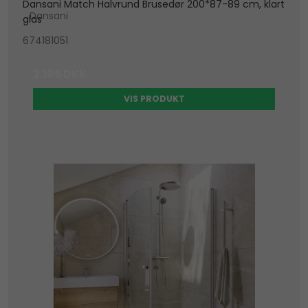
Dansani Match Halvrund Brusedør 200*87-89 cm, klart
Dansani
glas
674181051
2.195 DKK
VIS PRODUKT