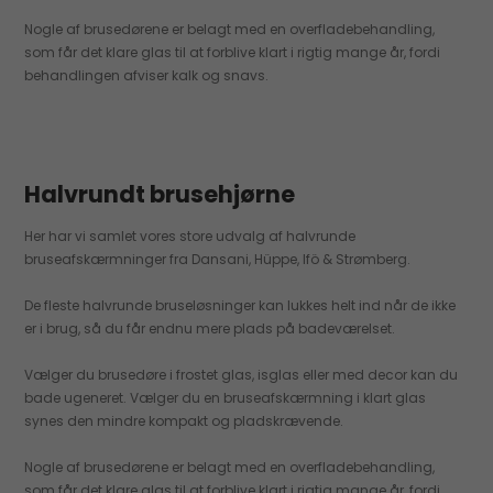
Nogle af brusedørene er belagt med en overfladebehandling,
som får det klare glas til at forblive klart i rigtig mange år, fordi
behandlingen afviser kalk og snavs.
Halvrundt brusehjørne
Her har vi samlet vores store udvalg af halvrunde
bruseafskærmninger fra Dansani, Hüppe, Ifö & Strømberg.
De fleste halvrunde bruseløsninger kan lukkes helt ind når de ikke
er i brug, så du får endnu mere plads på badeværelset.
Vælger du brusedøre i frostet glas, isglas eller med decor kan du
bade ugeneret. Vælger du en bruseafskærmning i klart glas
synes den mindre kompakt og pladskrævende.
Nogle af brusedørene er belagt med en overfladebehandling,
som får det klare glas til at forblive klart i rigtig mange år, fordi