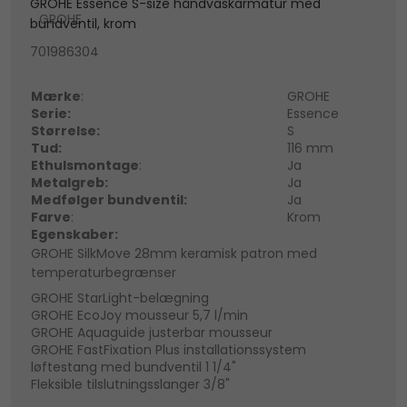
GROHE Essence S-size håndvaskarmatur med
GROHE
bundventil, krom
701986304
Mærke
:
GROHE
Serie:
Essence
Størrelse:
S
Tud:
116 mm
Ethulsmontage
:
Ja
Metalgreb:
Ja
Medfølger bundventil:
Ja
Farve
:
Krom
Egenskaber:
GROHE SilkMove 28mm keramisk patron med
temperaturbegrænser
GROHE StarLight-belægning
GROHE EcoJoy mousseur 5,7 l/min
GROHE Aquaguide justerbar mousseur
GROHE FastFixation Plus installationssystem
løftestang med bundventil 1 1/4"
Fleksible tilslutningsslanger 3/8"