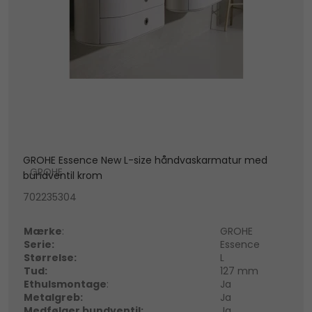
GROHE Essence New L-size håndvaskarmatur med
GROHE
bundventil krom
702235304
Mærke
:
GROHE
Serie:
Essence
Størrelse:
L
Tud:
127 mm
Ethulsmontage
:
Ja
Metalgreb:
Ja
Medfølger bundventil:
Ja