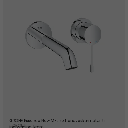
GROHE Essence New M-size håndvaskarmatur til
GROHE
indbygning, krom