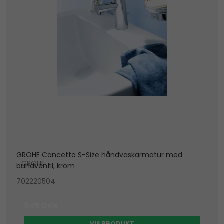
GROHE Concetto S-Size håndvaskarmatur med
GROHE
bundventil, krom
702220504
945 DKK
VIS PRODUKT