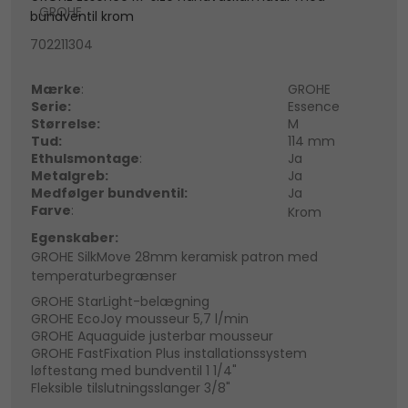
GROHE
bundventil krom
702211304
Mærke
:
GROHE
Serie:
Essence
Størrelse:
M
Tud:
114 mm
Ethulsmontage
:
Ja
Metalgreb:
Ja
Medfølger bundventil:
Ja
Farve
:
Krom
Egenskaber:
GROHE SilkMove 28mm keramisk patron med
temperaturbegrænser
GROHE StarLight-belægning
GROHE EcoJoy mousseur 5,7 l/min
GROHE Aquaguide justerbar mousseur
GROHE FastFixation Plus installationssystem
løftestang med bundventil 1 1/4"
Fleksible tilslutningsslanger 3/8"