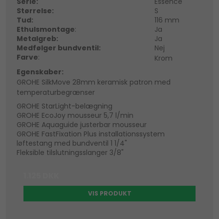
Serie:
Essence
Størrelse:
S
Tud:
116 mm
Ethulsmontage
:
Ja
Metalgreb:
Ja
Medfølger bundventil:
Nej
Farve
:
Krom
Egenskaber:
GROHE SilkMove 28mm keramisk patron med
temperaturbegrænser
GROHE StarLight-belægning
GROHE EcoJoy mousseur 5,7 l/min
GROHE Aquaguide justerbar mousseur
GROHE FastFixation Plus installationssystem
løftestang med bundventil 1 1/4"
Fleksible tilslutningsslanger 3/8"
1.125 DKK
VIS PRODUKT