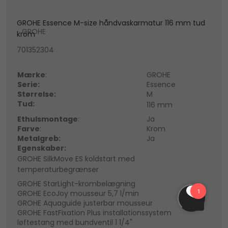
GROHE Essence M-size håndvaskarmatur 116 mm tud
GROHE
krom
701352304
Mærke
:
GROHE
Serie:
Essence
Størrelse:
M
Tud:
116 mm
Ethulsmontage
:
Ja
Farve
:
Krom
Metalgreb:
Ja
Egenskaber:
GROHE SilkMove ES koldstart med
temperaturbegrænser
GROHE StarLight-krombelægning
GROHE EcoJoy mousseur 5,7 l/min
GROHE Aquaguide justerbar mousseur
GROHE FastFixation Plus installationssystem
løftestang med bundventil 1 1/4"