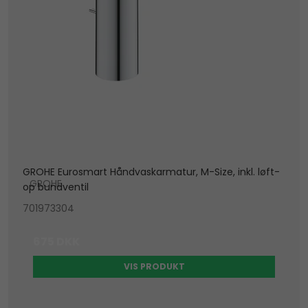
GROHE Eurosmart Håndvaskarmatur, M-Size, inkl. løft-
GROHE
op bundventil
701973304
675 DKK
VIS PRODUKT