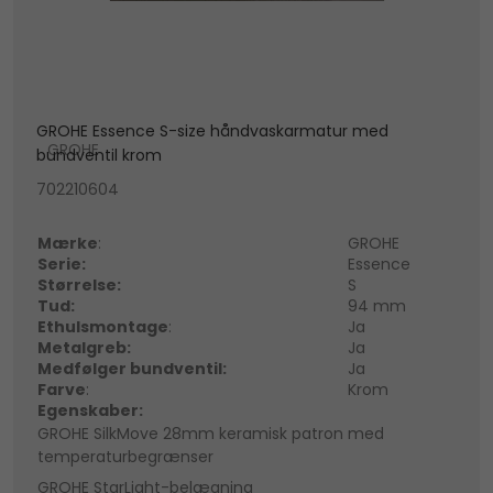
GROHE Essence S-size håndvaskarmatur med
GROHE
bundventil krom
702210604
Mærke
:
GROHE
Serie:
Essence
Størrelse:
S
Tud:
94 mm
Ethulsmontage
:
Ja
Metalgreb:
Ja
Medfølger bundventil:
Ja
Farve
:
Krom
Egenskaber:
GROHE SilkMove 28mm keramisk patron med
temperaturbegrænser
GROHE StarLight-belægning