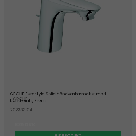
GROHE Eurostyle Solid håndvaskarmatur med
GROHE
bundventil, krom
702383104
825 DKK
VIS PRODUKT