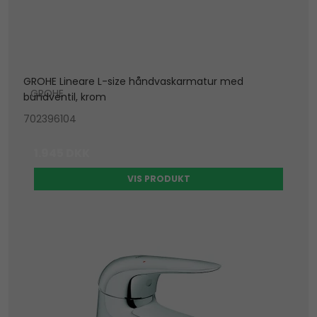
GROHE Lineare L-size håndvaskarmatur med
GROHE
bundventil, krom
702396104
1.945 DKK
VIS PRODUKT