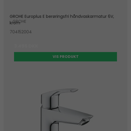
GROHE Europlus E berøringsfri håndvaskarmatur 6V,
GROHE
krom
704152004
3.495 DKK
VIS PRODUKT