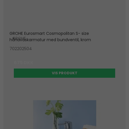
GROHE Eurosmart Cosmopolitan S- size
GROHE
håndvaskarmatur med bundventil, krom
702202504
675 DKK
VIS PRODUKT