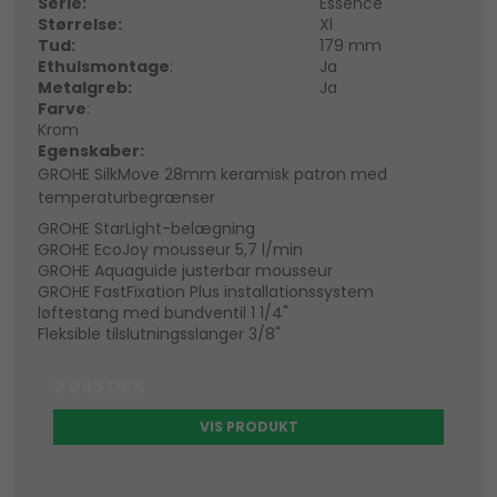
Serie:
Essence
Størrelse:
Xl
Tud:
179 mm
Ethulsmontage
:
Ja
Metalgreb:
Ja
Farve
:
Krom
Egenskaber:
GROHE SilkMove 28mm keramisk patron med
temperaturbegrænser
GROHE StarLight-belægning
GROHE EcoJoy mousseur 5,7 l/min
GROHE Aquaguide justerbar mousseur
GROHE FastFixation Plus installationssystem
løftestang med bundventil 1 1/4"
Fleksible tilslutningsslanger 3/8"
2.045 DKK
VIS PRODUKT