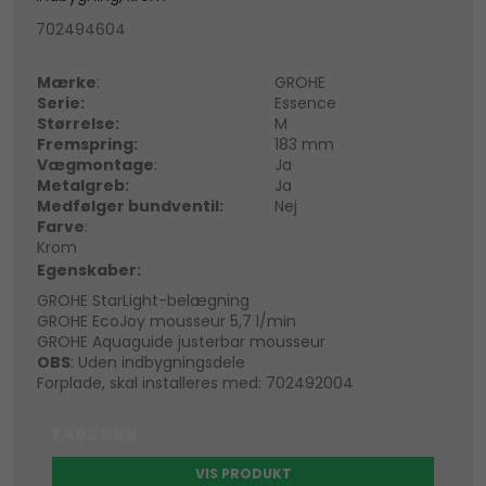
702494604
Mærke
:
GROHE
Serie:
Essence
Størrelse:
M
Fremspring:
183 mm
Vægmontage
:
Ja
Metalgreb:
Ja
Medfølger bundventil:
Nej
Farve
:
Krom
Egenskaber:
GROHE StarLight-belægning
GROHE EcoJoy mousseur 5,7 l/min
GROHE Aquaguide justerbar mousseur
OBS
: Uden indbygningsdele
Forplade, skal installeres med: 702492004
1.495 DKK
VIS PRODUKT