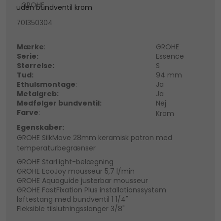
GROHE
uden bundventil krom
701350304
Mærke
:
GROHE
Serie:
Essence
Størrelse:
S
Tud:
94 mm
Ethulsmontage
:
Ja
Metalgreb:
Ja
Medfølger bundventil:
Nej
Farve
:
Krom
Egenskaber:
GROHE SilkMove 28mm keramisk patron med
temperaturbegrænser
GROHE StarLight-belægning
GROHE EcoJoy mousseur 5,7 l/min
GROHE Aquaguide justerbar mousseur
GROHE FastFixation Plus installationssystem
løftestang med bundventil 1 1/4"
Fleksible tilslutningsslanger 3/8"