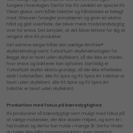
fungere i hverdagen. Derfor har Ifö udviklet en speciel Ifö
Clean glasur, som både toiletter og håndvaske er belagt
med. Glasuren forsegler porcelænet og giver en ekstra
hård og glat overflade, der bliver mere modstandsdygtig
over for snavs. Det betyder, at det bliver lettere for dig at
rengøre dine Ifö produkter.
Det samme sørger både den særlige Rimfree®
skylleteknologi samt TurboFlush-skylleteknologien for.
Begge skyl er lavet uden skyllekant, så der ikke er steder,
hvor snavs og bakterier kan ophobes. Samtidig er
TurboFlush skyllet ekstra grundigt, så der ikke efterlades
skidt i toiletskålen. Alle Ifö Spira og Ifö Spira Art toiletter er
lavet uden skyllekant. Alle Ifö Spira og Ifö Spira Art
toiletter er lavet uden skyllekant.
Produktion med fokus på bæredygtighed
Ifö producerer så bæredygtigt som muligt med fokus på
at vælge materialer, der ikke skader miljøet, og som er i
høj kvalitet og derfor kan holde i mange år. Derfor finder
du heller ikke billig masseproduktion, men derimod