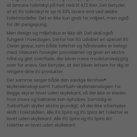
at lancere toiletskyl på helt ned til 4/2 liter. Det betyder,
at et Ifö toiletskyl er op til 33% lavere end ved ældre
toiletmodeller. Det er ikke kun godt for miljøet, men også
for din pengepung.
Men design og miljøfokus er ikke alt. Det skal også
fungere i hverdagen. Derfor har Ifö udviklet en speciel Ifö
Clean glasur, som både toiletter og håndvaske er belagt
med. Glasuren forsegler porcelænet og giver en ekstra
hård og glat overflade, der bliver mere modstandsdygtig
over for snavs. Det betyder, at det bliver lettere for dig at
rengøre dine Ifö produkter.
Det samme sørger både den særlige Rimfree®
skylleteknologi samt TurboFlush-skylleteknologien for.
Begge skyl er lavet uden skyllekant, så der ikke er steder,
hvor snavs og bakterier kan ophobes. Samtidig er
TurboFlush skyllet ekstra grundigt, så der ikke efterlades
skidt i toiletskålen. Alle Ifö Spira og Ifö Spira Art toiletter er
lavet uden skyllekant. Alle Ifö Spira og Ifö Spira Art
toiletter er lavet uden skyllekant.