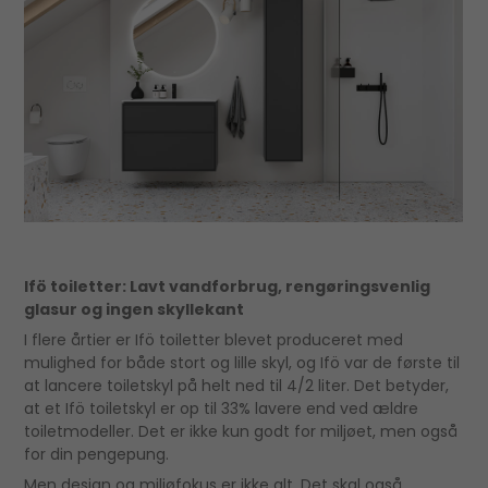
Ifö toiletter: Lavt vandforbrug, rengøringsvenlig
glasur og ingen skyllekant
I flere årtier er Ifö toiletter blevet produceret med
mulighed for både stort og lille skyl, og Ifö var de første til
at lancere toiletskyl på helt ned til 4/2 liter. Det betyder,
at et Ifö toiletskyl er op til 33% lavere end ved ældre
toiletmodeller. Det er ikke kun godt for miljøet, men også
for din pengepung.
Men design og miljøfokus er ikke alt. Det skal også