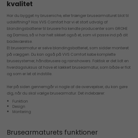
kvalitet
Har du bygget ny bruseniche, eller trænger brusearmaturet blot til
udskiftning? Hos VVS Comfort har vi et stort udvalg af
blandingsbatterier til brusere fra kendte producenter som GROHE
og Damixa, så vi har helt sikkert også et, som vil passe ind på dit
badeværelse.
Et brusearmatur er selve blandingsbatteriet, som sidder monteret
på væggen. Du kan også på VVS Comfort købe komplette
brusesystemer, håndbrusere og rainshowers. Faktisk er det lidt en
hverdagsluksus at have et lækkert brusearmatur, som både er flot
og som er let at indstille.
Her på siden gennemgår vi nogle af de overvejelser, du kan gøre
dig, når du skal vælge brusearmatur. Det indebærer:
Funktion
Design
Montering
Brusearmaturets funktioner