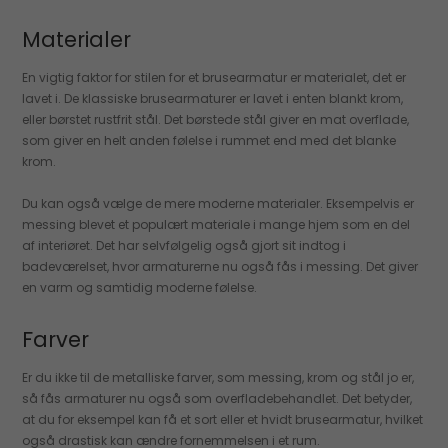
Materialer
En vigtig faktor for stilen for et brusearmatur er materialet, det er
lavet i. De klassiske brusearmaturer er lavet i enten blankt krom,
eller børstet rustfrit stål. Det børstede stål giver en mat overflade,
som giver en helt anden følelse i rummet end med det blanke
krom.
Du kan også vælge de mere moderne materialer. Eksempelvis er
messing blevet et populært materiale i mange hjem som en del
af interiøret. Det har selvfølgelig også gjort sit indtog i
badeværelset, hvor armaturerne nu også fås i messing. Det giver
en varm og samtidig moderne følelse.
Farver
Er du ikke til de metalliske farver, som messing, krom og stål jo er,
så fås armaturer nu også som overfladebehandlet. Det betyder,
at du for eksempel kan få et sort eller et hvidt brusearmatur, hvilket
også drastisk kan ændre fornemmelsen i et rum.