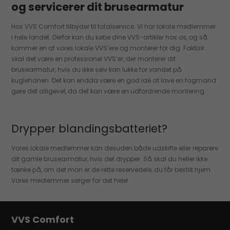
og servicerer dit brusearmatur
Hos VVS Comfort tilbyder til totalservice. Vi har lokale medlemmer
i hele landet. Derfor kan du købe dine VVS-artikler hos os, og så
kommer en af vores lokale VVS’ere og monterer for dig. Faktisk
skal det være en professionel VVS’er, der monterer dit
brusearmatur, hvis du ikke selv kan lukke for vandet på
kuglehanen. Det kan endda være en god idé at lave en fagmand
gøre det alligevel, da det kan være en udfordrende montering.
Drypper blandingsbatteriet?
Vores lokale medlemmer kan desuden både udskifte eller reparere
dit gamle brusearmatur, hvis det drypper. Så skal du heller ikke
tænke på, om det mon er de rette reservedele, du får bestilt hjem.
Vores medlemmer sørger for det hele!
VVS Comfort