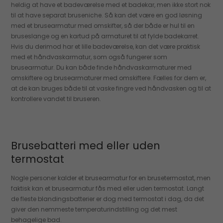
heldig at have et badeværelse med et badekar, men ikke stort nok
til at have separat bruseniche. Så kan det være en god løsning
med et brusearmatur med omskifter, så der både er hul til en
bruseslange og en kartud på armaturet til at fylde badekarret.
Hvis du derimod har et lille badeværelse, kan det være praktisk
med et håndvaskarmatur, som også fungerer som
brusearmatur. Du kan både finde håndvaskarmaturer med
omskiftere og brusearmaturer med omskiftere. Fælles for dem er,
at de kan bruges både til at vaske fingre ved håndvasken og til at
kontrollere vandet til bruseren.
Brusebatteri med eller uden
termostat
Nogle personer kalder et brusearmatur for en brusetermostat, men
faktisk kan et brusearmatur fås med eller uden termostat. Langt
de fleste blandingsbatterier er dog med termostat i dag, da det
giver den nemmeste temperaturindstilling og det mest
behagelige bad.