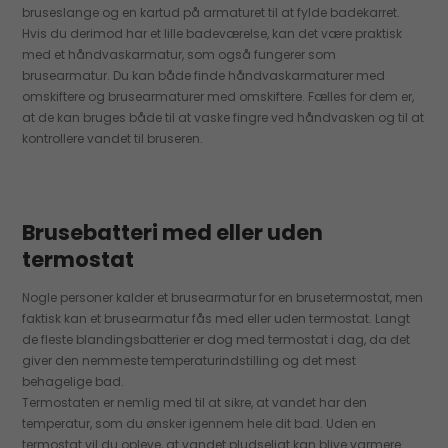
bruseslange og en kartud på armaturet til at fylde badekarret.
Hvis du derimod har et lille badeværelse, kan det være praktisk
med et håndvaskarmatur, som også fungerer som
brusearmatur. Du kan både finde håndvaskarmaturer med
omskiftere og brusearmaturer med omskiftere. Fælles for dem er,
at de kan bruges både til at vaske fingre ved håndvasken og til at
kontrollere vandet til bruseren.
Brusebatteri med eller uden
termostat
Nogle personer kalder et brusearmatur for en brusetermostat, men
faktisk kan et brusearmatur fås med eller uden termostat. Langt
de fleste blandingsbatterier er dog med termostat i dag, da det
giver den nemmeste temperaturindstilling og det mest
behagelige bad.
Termostaten er nemlig med til at sikre, at vandet har den
temperatur, som du ønsker igennem hele dit bad. Uden en
termostat vil du opleve, at vandet pludseligt kan blive varmere.