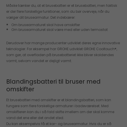
Måske tænker du, at et brusebatteri er et brusebatteri, men faktisk
er der flere forskellige funktioner, som du bør overveje, når du
vælger dit brusearmatur. Det indebærer:
Om brusearmaturet skal have omskifter
Om brusearmaturet skal være med eller uden termostat
Derudover har mange producenter udviklet deres egne innovative
teknologier. For eksempel har GROHE udviklet GROHE Cooltouch®,
som gør, at overfladen på brusebatteriet ikke bliver skoldendes
varmt, selvom vandet er dejligt varmt.
Blandingsbatteri til bruser med
omskifter
Et brusebatteri med omskifter er et blandingsbatteri, som kan
fungere som flere forskellige armaturer i badeværelset. Med
omskifteren kan du i så fald skifte imellem om der skal komme
vand det ene eller det andet sted.
Du kan eksempelvis få et kar- og brusearmatur. Hvis du er så