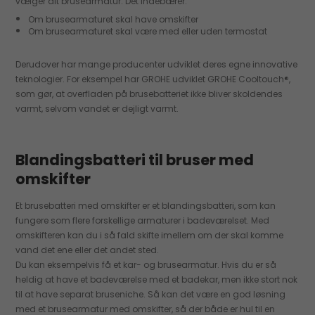
vælger dit brusearmatur. Det indebærer:
Om brusearmaturet skal have omskifter
Om brusearmaturet skal være med eller uden termostat
Derudover har mange producenter udviklet deres egne innovative
teknologier. For eksempel har GROHE udviklet GROHE Cooltouch®,
som gør, at overfladen på brusebatteriet ikke bliver skoldendes
varmt, selvom vandet er dejligt varmt.
Blandingsbatteri til bruser med
omskifter
Et brusebatteri med omskifter er et blandingsbatteri, som kan
fungere som flere forskellige armaturer i badeværelset. Med
omskifteren kan du i så fald skifte imellem om der skal komme
vand det ene eller det andet sted.
Du kan eksempelvis få et kar- og brusearmatur. Hvis du er så
heldig at have et badeværelse med et badekar, men ikke stort nok
til at have separat bruseniche. Så kan det være en god løsning
med et brusearmatur med omskifter, så der både er hul til en