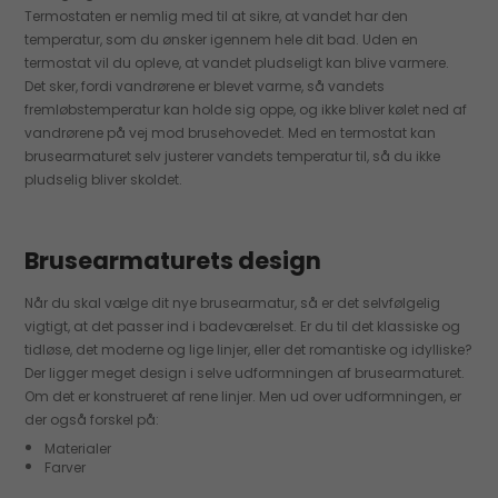
Termostaten er nemlig med til at sikre, at vandet har den
temperatur, som du ønsker igennem hele dit bad. Uden en
termostat vil du opleve, at vandet pludseligt kan blive varmere.
Det sker, fordi vandrørene er blevet varme, så vandets
fremløbstemperatur kan holde sig oppe, og ikke bliver kølet ned af
vandrørene på vej mod brusehovedet. Med en termostat kan
brusearmaturet selv justerer vandets temperatur til, så du ikke
pludselig bliver skoldet.
Brusearmaturets design
Når du skal vælge dit nye brusearmatur, så er det selvfølgelig
vigtigt, at det passer ind i badeværelset. Er du til det klassiske og
tidløse, det moderne og lige linjer, eller det romantiske og idylliske?
Der ligger meget design i selve udformningen af brusearmaturet.
Om det er konstrueret af rene linjer. Men ud over udformningen, er
der også forskel på:
Materialer
Farver