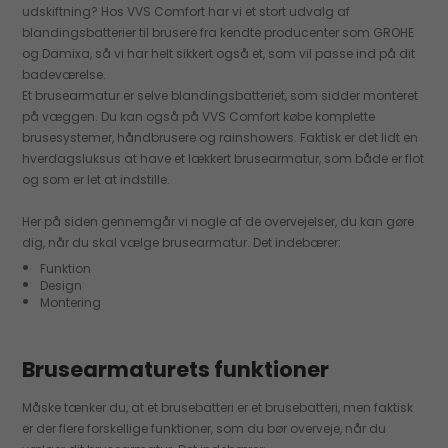
udskiftning? Hos VVS Comfort har vi et stort udvalg af
blandingsbatterier til brusere fra kendte producenter som GROHE
og Damixa, så vi har helt sikkert også et, som vil passe ind på dit
badeværelse.
Et brusearmatur er selve blandingsbatteriet, som sidder monteret
på væggen. Du kan også på VVS Comfort købe komplette
brusesystemer, håndbrusere og rainshowers. Faktisk er det lidt en
hverdagsluksus at have et lækkert brusearmatur, som både er flot
og som er let at indstille.
Her på siden gennemgår vi nogle af de overvejelser, du kan gøre
dig, når du skal vælge brusearmatur. Det indebærer:
Funktion
Design
Montering
Brusearmaturets funktioner
Måske tænker du, at et brusebatteri er et brusebatteri, men faktisk
er der flere forskellige funktioner, som du bør overveje, når du