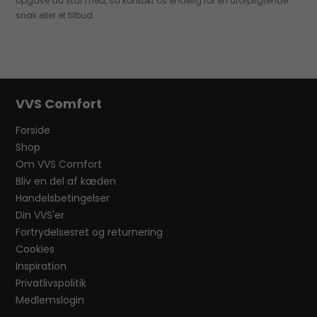
opgave du står med, så kontakt os endelig for en uforpligtende
snak eller et tilbud.
VVS Comfort
Forside
Shop
Om VVS Comfort
Bliv en del af kæden
Handelsbetingelser
Din VVS'er
Fortrydelsesret og returnering
Cookies
Inspiration
Privatlivspolitik
Medlemslogin