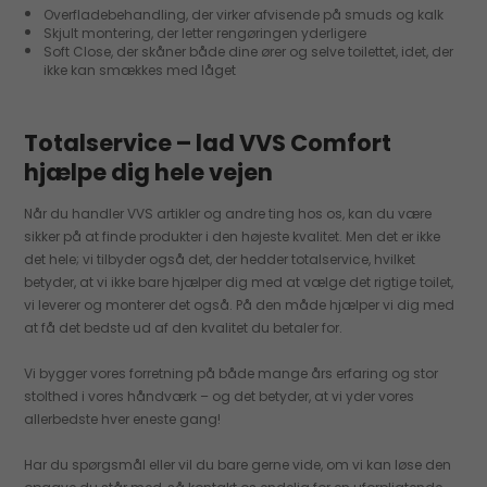
Overfladebehandling, der virker afvisende på smuds og kalk
Skjult montering, der letter rengøringen yderligere
Soft Close, der skåner både dine ører og selve toilettet, idet, der
ikke kan smækkes med låget
Totalservice – lad VVS Comfort
hjælpe dig hele vejen
Når du handler VVS artikler og andre ting hos os, kan du være
sikker på at finde produkter i den højeste kvalitet. Men det er ikke
det hele; vi tilbyder også det, der hedder totalservice, hvilket
betyder, at vi ikke bare hjælper dig med at vælge det rigtige toilet,
vi leverer og monterer det også. På den måde hjælper vi dig med
at få det bedste ud af den kvalitet du betaler for.
Vi bygger vores forretning på både mange års erfaring og stor
stolthed i vores håndværk – og det betyder, at vi yder vores
allerbedste hver eneste gang!
Har du spørgsmål eller vil du bare gerne vide, om vi kan løse den