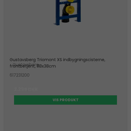
Gustavsberg Triomont XS indbygningscisterne,
Gustavsberg
frontbetjent, 118x38cm
617231200
2.295 DKK
VIS PRODUKT