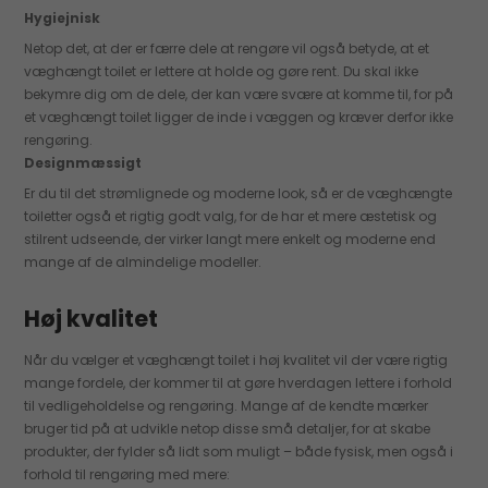
Hygiejnisk
Netop det, at der er færre dele at rengøre vil også betyde, at et
væghængt toilet er lettere at holde og gøre rent. Du skal ikke
bekymre dig om de dele, der kan være svære at komme til, for på
et væghængt toilet ligger de inde i væggen og kræver derfor ikke
rengøring.
Designmæssigt
Er du til det strømlignede og moderne look, så er de væghængte
toiletter også et rigtig godt valg, for de har et mere æstetisk og
stilrent udseende, der virker langt mere enkelt og moderne end
mange af de almindelige modeller.
Høj kvalitet
Når du vælger et væghængt toilet i høj kvalitet vil der være rigtig
mange fordele, der kommer til at gøre hverdagen lettere i forhold
til vedligeholdelse og rengøring. Mange af de kendte mærker
bruger tid på at udvikle netop disse små detaljer, for at skabe
produkter, der fylder så lidt som muligt – både fysisk, men også i
forhold til rengøring med mere: