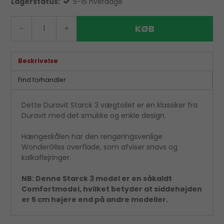
Lagerstatus:
5-15 hverdage
KØB
-
+
Beskrivelse
Find forhandler
Dette Duravit Starck 3 vægtoilet er en klassiker fra
Duravit med det smukke og enkle design.
Hængeskålen har den rengøringsvenlige
WonderGliss overflade, som afviser snavs og
kalkaflejringer.
NB: Denne Starck 3 model er en såkaldt
Comfortmodel, hvilket betyder at siddehøjden
er 5 cm højere end på andre modeller.