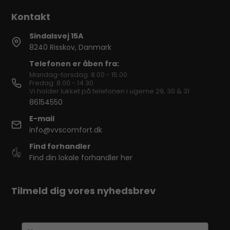
Sindalsvej 15A
8240 Risskov, Danmark
Telefonen er åben fra:
Mandag-torsdag: 8.00 - 15.00
Fredag: 8.00 - 14.30
Vi holder lukket på telefonen i ugerne 29, 30 & 31
86154550
E-mail
info@vvscomfort.dk
Find forhandler
Find din lokale forhandler her
Tilmeld dig vores nyhedsbrev