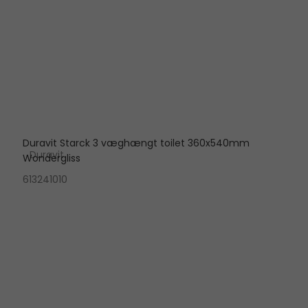
Duravit Starck 3 væghængt toilet 360x540mm
Duravit
Wondergliss
613241010