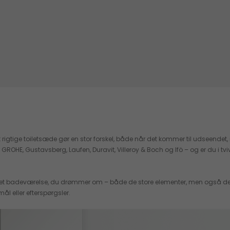
rigtige toiletsæde gør en stor forskel, både når det kommer til udseendet, m
, Gustavsberg, Laufen, Duravit, Villeroy & Boch og Ifö – og er du i tvivl om, 
 det badeværelse, du drømmer om – både de store elementer, men også de min
ål eller efterspørgsler.