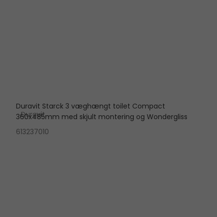
Duravit Starck 3 væghængt toilet Compact
Duravit
360x485mm med skjult montering og Wondergliss
613237010