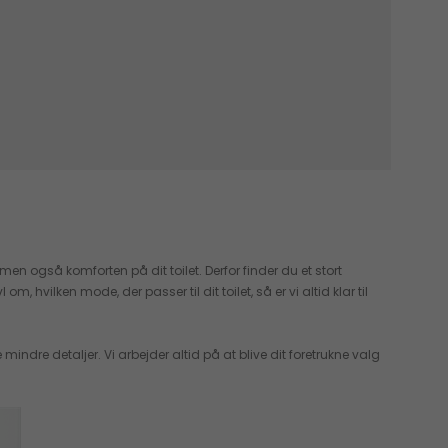
en også komforten på dit toilet. Derfor finder du et stort
hvilken mode, der passer til dit toilet, så er vi altid klar til
dre detaljer. Vi arbejder altid på at blive dit foretrukne valg