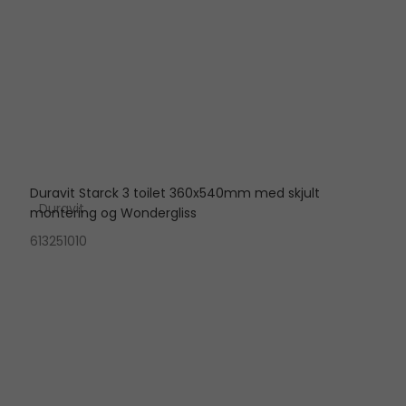
Duravit Starck 3 toilet 360x540mm med skjult
Duravit
montering og Wondergliss
613251010