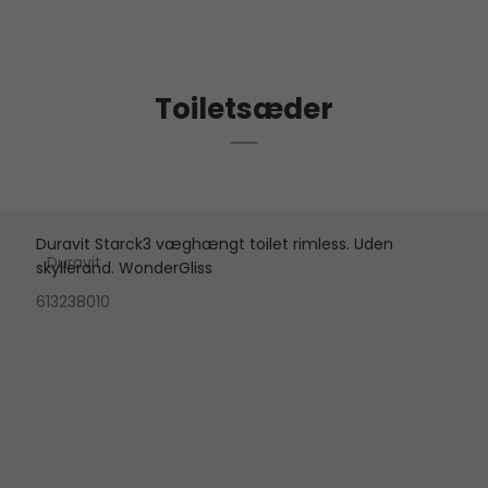
Toiletsæder
Duravit Starck3 væghængt toilet rimless. Uden
Duravit
skyllerand. WonderGliss
613238010