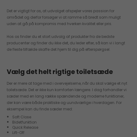
Det er vigtigt for os, at udvalget afspejler vores passion for
området og derfor forsøger vi at ramme så bredt som muligt
uden at gå på kompromis med hverken kvalitet eller pris.
Hos os finder du et stort udvalg af produkter fra de bedste
producenter og finder du ikke det, du leder efter, så kan vi i langt
de fleste tilfælde skaffe det hjem til dig på efterspørgsel.
Vælg det helt rigtige toiletsæde
Der er mere at tage med i overvejelserne, når du skal vælge et nyt
toiletsæde. Det er ikke kun komforten længere. I dag forhandler vi
sæder med en lang række spændende og moderne funktioner,
der kan være både praktiske og uundværlige i hverdagen. For
eksempel kan du finde sæder med:
Soft Close
Bidetfunktion
Quick Release
Lift-Off