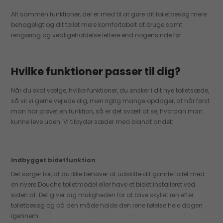
Alt sammen funktioner, der er med til at gøre dit toiletbesøg mere
behageligt og dit toilet mere komfortabelt at bruge samt
rengøring og vedligeholdelse lettere end nogensinde før.
Hvilke funktioner passer til dig?
Når du skal vælge, hvilke funktioner, du ønsker i dit nye toiletsæde,
så vil vi gerne vejlede dig, men rigtig mange opdager, at når først
man har prøvet en funktion, så er det svært at se, hvordan man
kunne leve uden. VI tilbyder sæder med blandt andet:
Indbygget bidetfunktion
Det sørger for, at du ikke behøver at udskifte dit gamle toilet med
en nyere Douche toiletmodel eller have et bidet installeret ved
siden af. Det giver dig muligheden for at blive skyllet ren efter
toiletbesøg og på den måde holde den rene følelse hele dagen
igennem.