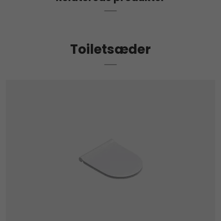
Duravit Starck 3 hængeskål (Duravit nr. 222509,
vvs nr. >613251000)
Duravit Starck 3 hængeskål (Duravit nr. 220009,
vvs nr. 613241000)
Duravit Starck 3 hængeskål (Duravit nr. 222709,
vvs nr.613237000)
Toiletsæder
Duravit Starck 3 hængeskål (Duravit nr. 220609,
vvs nr. 613239000)