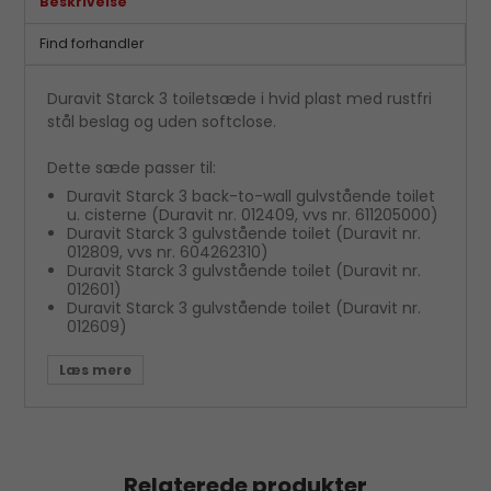
Beskrivelse
Find forhandler
Duravit Starck 3 toiletsæde i hvid plast med rustfri
stål beslag og uden softclose.
Dette sæde passer til:
Duravit Starck 3 back-to-wall gulvstående toilet
u. cisterne (Duravit nr. 012409, vvs nr. 611205000)
Duravit Starck 3 gulvstående toilet (Duravit nr.
012809, vvs nr. 604262310)
Duravit Starck 3 gulvstående toilet (Duravit nr.
012601)
Duravit Starck 3 gulvstående toilet (Duravit nr.
012609)
Duravit Starck 3 Comfact hængeskål (Duravit nr.
221509)
Duravit Starck 3 Comfact hængeskål (Duravit nr.
220209, vvs nr. 613240000)
Duravit Starck 3 Rimless hængeskål (Duravit nr.
252709, vvs nr. 613238100)
Relaterede produkter