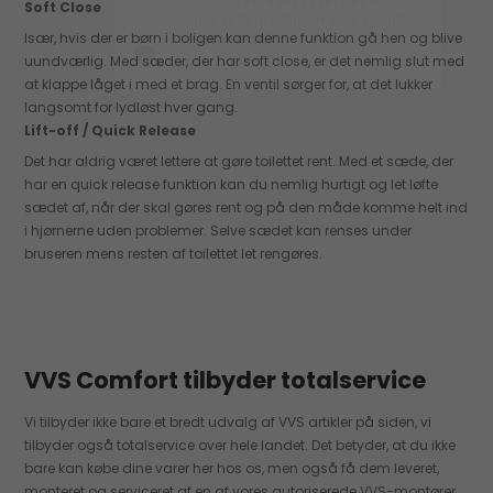
Soft Close
Især, hvis der er børn i boligen kan denne funktion gå hen og blive
uundværlig. Med sæder, der har soft close, er det nemlig slut med
at klappe låget i med et brag. En ventil sørger for, at det lukker
langsomt for lydløst hver gang.
Lift-off / Quick Release
Det har aldrig været lettere at gøre toilettet rent. Med et sæde, der
har en quick release funktion kan du nemlig hurtigt og let løfte
sædet af, når der skal gøres rent og på den måde komme helt ind
i hjørnerne uden problemer. Selve sædet kan renses under
bruseren mens resten af toilettet let rengøres.
VVS Comfort tilbyder totalservice
Vi tilbyder ikke bare et bredt udvalg af VVS artikler på siden, vi
tilbyder også totalservice over hele landet. Det betyder, at du ikke
bare kan købe dine varer her hos os, men også få dem leveret,
monteret og serviceret af en af vores autoriserede VVS-montører.