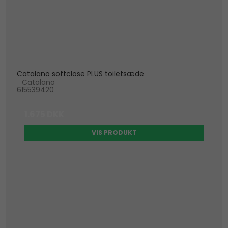
Catalano softclose PLUS toiletsæde
Catalano
615539420
1.675 DKK
VIS PRODUKT