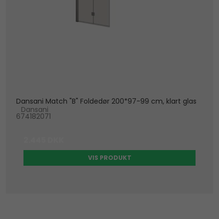
Dansani Match "B" Foldedør 200*97-99 cm, klart glas
Dansani
674182071
2.445 DKK
VIS PRODUKT