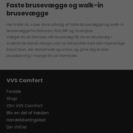
Faste brusevægge og walk-in
brusevægge
Her finder du vores store udvalg af faste brusevægge og walk-in
brusevægge fra Dansani, HUA, INR og Scanglas.
Vælger du en Dansani AIR brusevæg får du en brusevæg i
svævende dansk design, som er behandlet med det miljøvenlige
EasyClean, der afviser kalk og snavs og giver dig en klar
bruseløsning i mange år ud i fremtiden.
VVS Comfort
Forside
Shop
Om VVS Comfort
Bliv en del af kæden
Handelsbetingelser
Din VVS'er