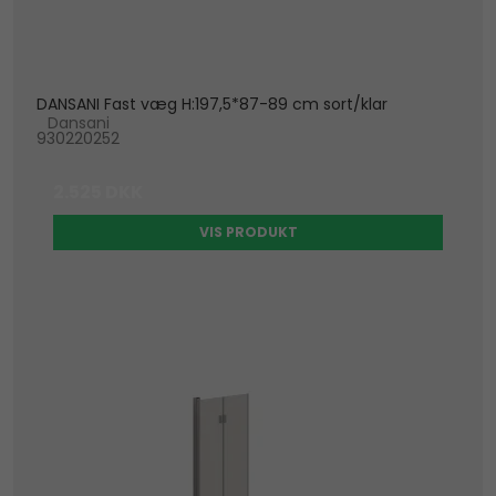
DANSANI Fast væg H:197,5*87-89 cm sort/klar
Dansani
930220252
2.525 DKK
VIS PRODUKT