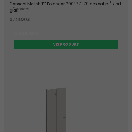
Dansani Match"B" Foldedør 200*77-79 cm satin / klart
Dansani
glas
674182031
2.445 DKK
VIS PRODUKT