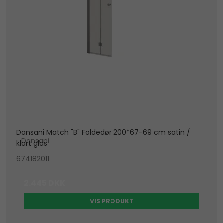
Dansani Match "B" Foldedør 200*67-69 cm satin /
Dansani
klart glas
674182011
2.445 DKK
VIS PRODUKT