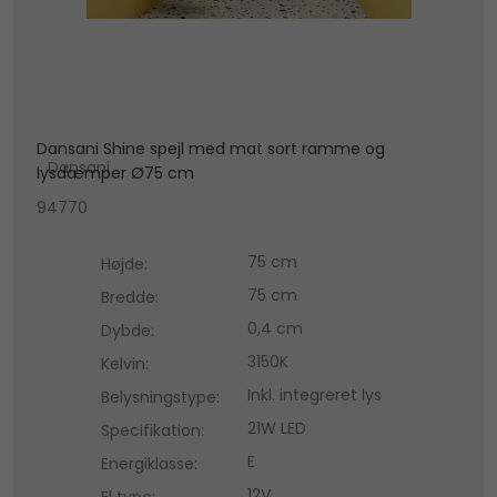
Dansani Shine spejl med mat sort ramme og
Dansani
lysdæmper Ø75 cm
94770
75 cm
Højde:
75 cm
Bredde:
0,4 cm
Dybde:
3150K
Kelvin:
Inkl. integreret lys
Belysningstype:
21W LED
Specifikation:
E
Energiklasse:
12V
El type: