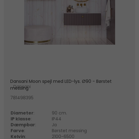
Dansani Moon spejl med LED-lys. Ø90 - Børstet
Dansani
messing
781498395
Diameter
:
90 cm.
IP klasse
:
IP44
Dæmpbar
:
Ja
Farve
:
Børstet messing
Kelvin
:
2100-6500