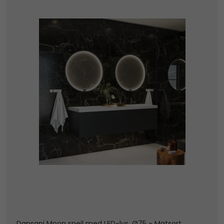
Dansani Moon spejl med LED-lys. Ø75 - Matsort