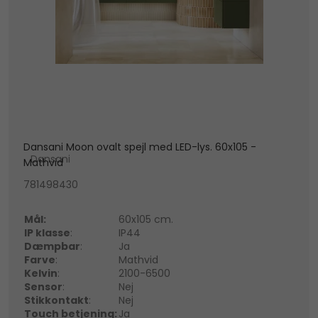
Dansani Moon ovalt spejl med LED-lys. 60x105 -
Dansani
Mathvid
781498430
Mål:
60x105 cm.
IP klasse
:
IP44
Dæmpbar
:
Ja
Farve
:
Mathvid
Kelvin
:
2100-6500
Sensor
:
Nej
Stikkontakt
:
Nej
Touch betjening:
Ja