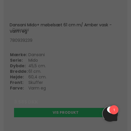
Dansani Mido+ møbelsæt 61 cm m/ Amber vask -
Dansani
Varm eg
780939239
Mærke:
Dansani
Serie:
Mido
Dybde:
45,5 cm.
Bredde:
61 cm.
Højde:
60,4 cm.
Front:
Skuffer
Farve:
Varm eg
3.585 DKK
VIS PRODUKT