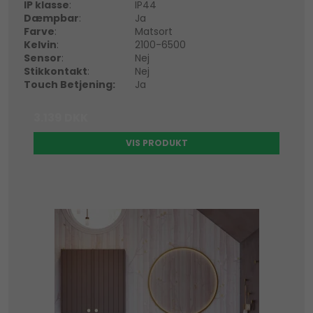
IP klasse
:
IP44
Dæmpbar
:
Ja
Farve
:
Matsort
Kelvin
:
2100-6500
Sensor
:
Nej
Stikkontakt
:
Nej
Touch Betjening:
Ja
3.139 DKK
VIS PRODUKT