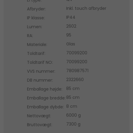
Inkl. touch afbryder
Afbryder:
IP44
IP klasse:
2602
Lumen:
95
RA:
Glas
Materiale:
70099200
Toldtarif:
70099200
Toldtarif NO:
780987571
VVS nummer:
2322660
DB nummer:
85 cm
Emballage højde:
85 cm
Emballage bredde:
8 cm
Emballage dybde:
6000 g
Nettovægt:
7300 g
Bruttovægt: