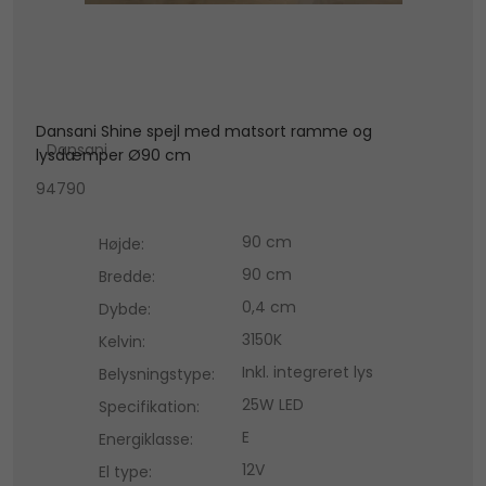
Dansani Shine spejl med matsort ramme og
Dansani
lysdæmper Ø90 cm
94790
90 cm
Højde:
90 cm
Bredde:
0,4 cm
Dybde:
3150K
Kelvin:
Inkl. integreret lys
Belysningstype:
25W LED
Specifikation:
E
Energiklasse:
12V
El type: