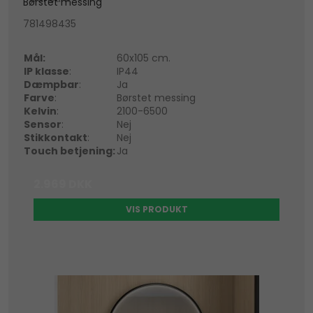
Børstet messing
781498435
Mål:
60x105 cm.
IP klasse
:
IP44
Dæmpbar
:
Ja
Farve
:
Børstet messing
Kelvin
:
2100-6500
Sensor
:
Nej
Stikkontakt
:
Nej
Touch betjening:
Ja
2.969 DKK
VIS PRODUKT