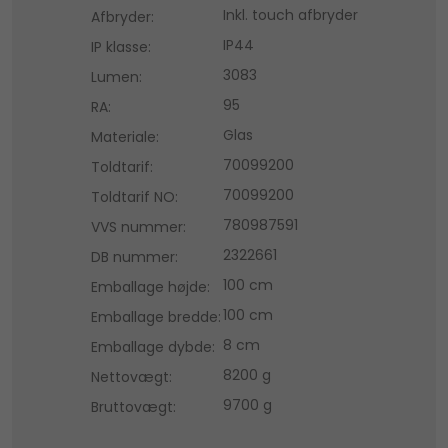
Inkl. touch afbryder
Afbryder:
IP44
IP klasse:
3083
Lumen:
95
RA:
Glas
Materiale:
70099200
Toldtarif:
70099200
Toldtarif NO:
780987591
VVS nummer:
2322661
DB nummer:
100 cm
Emballage højde:
100 cm
Emballage bredde:
8 cm
Emballage dybde:
8200 g
Nettovægt:
9700 g
Bruttovægt: