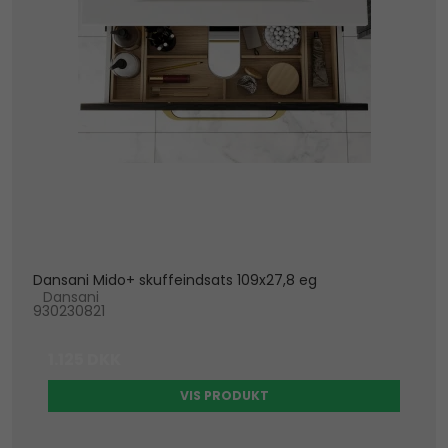
Dansani Mido+ skuffeindsats 109x27,8 eg
Dansani
930230821
1.125 DKK
VIS PRODUKT