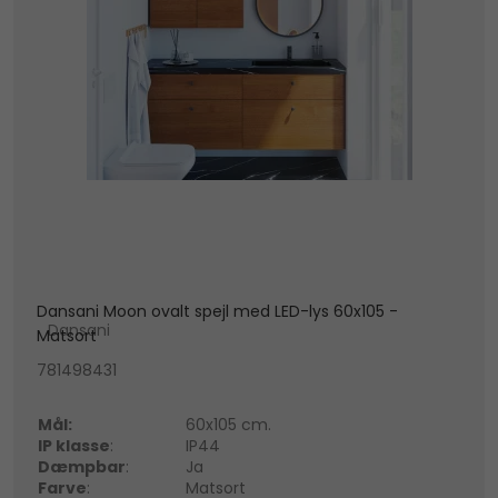
Dansani Moon ovalt spejl med LED-lys 60x105 -
Dansani
Matsort
781498431
Mål:
60x105 cm.
IP klasse
:
IP44
Dæmpbar
:
Ja
Farve
:
Matsort