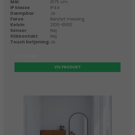
Mål:
Ø75 cm.
IP klasse
:
IP44
Dæmpbar
:
Ja
Farve
:
Børstet messing
Kelvin
:
2100-6500
Sensor
:
Nej
Stikkontakt
:
Nej
Touch betjening:
Ja
2.719 DKK
VIS PRODUKT