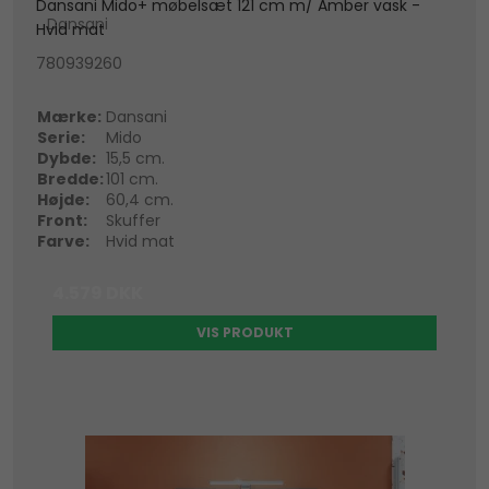
Dansani Mido+ møbelsæt 121 cm m/ Amber vask -
Dansani
Hvid mat
780939260
Mærke:
Dansani
Serie:
Mido
Dybde:
15,5 cm.
Bredde:
101 cm.
Højde:
60,4 cm.
Front:
Skuffer
Farve:
Hvid mat
4.579 DKK
VIS PRODUKT