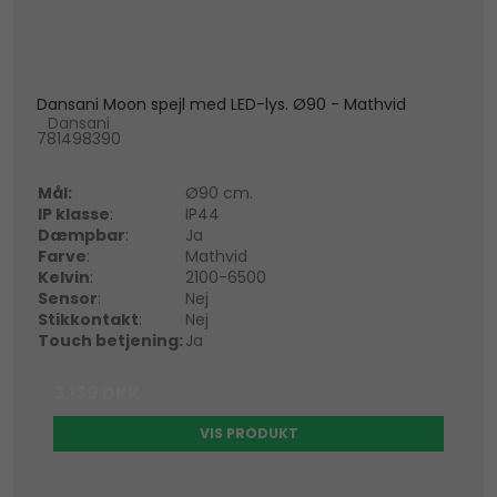
Dansani Moon spejl med LED-lys. Ø90 - Mathvid
Dansani
781498390
Mål:
Ø90 cm.
IP klasse
:
IP44
Dæmpbar
:
Ja
Farve
:
Mathvid
Kelvin
:
2100-6500
Sensor
:
Nej
Stikkontakt
:
Nej
Touch betjening:
Ja
3.139 DKK
VIS PRODUKT