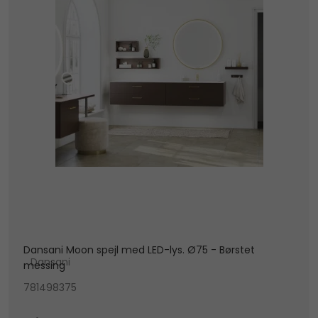
Dansani Moon spejl med LED-lys. Ø75 - Børstet
Dansani
messing
781498375