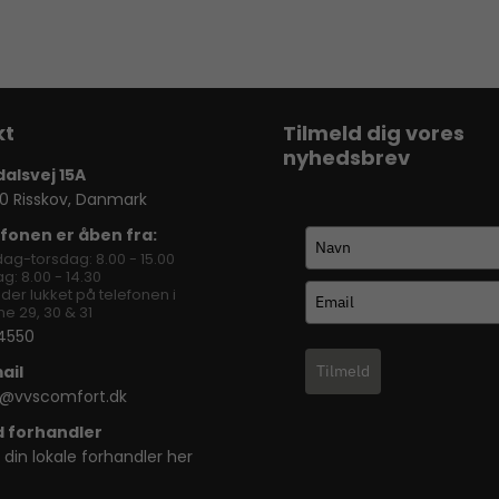
Tilmeld dig vores
nyhedsbrev
dalsvej 15A
0 Risskov, Danmark
fonen er åben fra:
ag-torsdag: 8.00 - 15.00
g: 8.00 - 14.30
lder lukket på telefonen i
e 29, 30 & 31
4550
ail
Tilmeld
o@vvscomfort.dk
d forhandler
 din lokale forhandler her