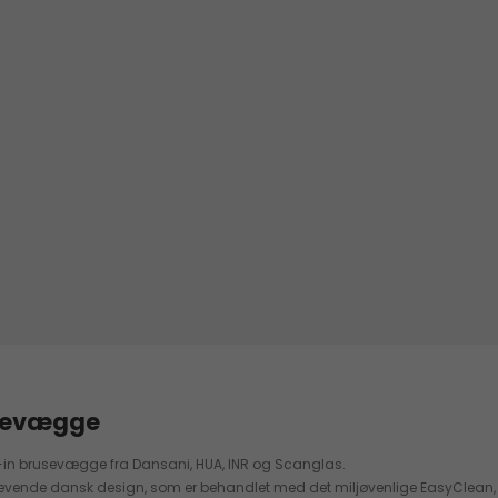
usevægge
k-in brusevægge fra Dansani, HUA, INR og Scanglas.
nde dansk design, som er behandlet med det miljøvenlige EasyClean, der