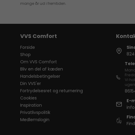
mange år ud i fremtiden.
VVS Comfort
Forside
Sin
824
Shop
Om VVS Comfort
Tele
Bliv en del af kæden
Mand
Freda
Handelsbetingelser
Vi ho
Din VVS'er
ugern
Fortrydelsesret og returnering
8615
Cookies
E-m
Inspiration
inf
Privatlivspolitik
Fin
Medlemslogin
Find