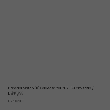
Dansani Match "B" Foldedør 200*67-69 cm satin /
Dansani
klart glas
674182011