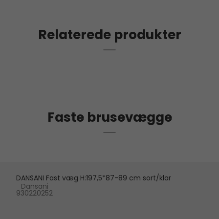
Relaterede produkter
Faste brusevægge
DANSANI Fast væg H:197,5*87-89 cm sort/klar
Dansani
930220252