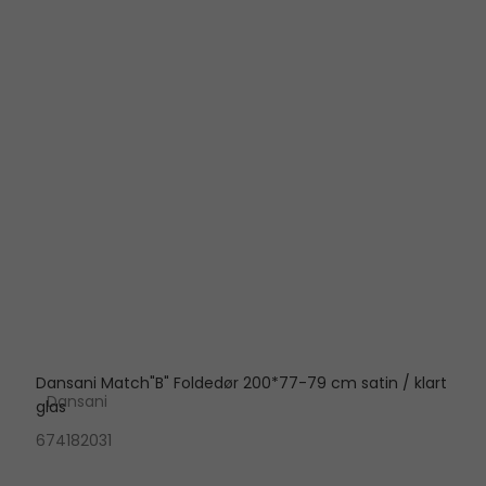
Dansani Match"B" Foldedør 200*77-79 cm satin / klart
Dansani
glas
674182031