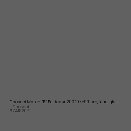
Dansani Match "B" Foldedør 200*97-99 cm, klart glas
Dansani
674182071