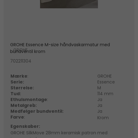
GROHE Essence M-size håndvaskarmatur med
GROHE
bundventil krom
702211304
Mærke
:
GROHE
Serie:
Essence
Størrelse:
M
Tud:
114 mm
Ethulsmontage
:
Ja
Metalgreb:
Ja
Medfølger bundventil:
Ja
Farve
:
Krom
Egenskaber:
GROHE SilkMove 28mm keramisk patron med