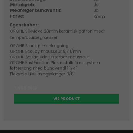
Metalgreb:
Ja
Medfølger bundventil:
Ja
Farve
:
Krom
Egenskaber:
GROHE SilkMove 28mm keramisk patron med
temperaturbegrænser
GROHE StarLight-belægning
GROHE EcoJoy mousseur 5,7 l/min
GROHE Aquaguide justerbar mousseur
GROHE FastFixation Plus installationssystem
løftestang med bundventil 1 1/4"
Fleksible tilslutningsslanger 3/8"
1.495 DKK
VIS PRODUKT