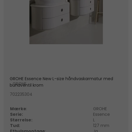
GROHE Essence New L-size håndvaskarmatur med
GROHE
bundventil krom
702235304
Mærke
:
GROHE
Serie:
Essence
Størrelse:
L
Tud:
127 mm
Ethulsmontage
:
Ja