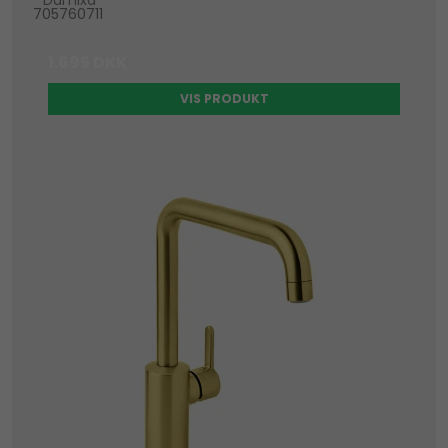
Damixa
705760711
1.695 DKK
VIS PRODUKT