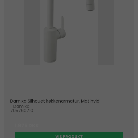
Damixa Silhouet køkkenarmatur. Mat hvid
Damixa
705760710
1.975 DKK
VIS PRODUKT