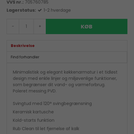
VVS nr.:
705760785
Lagerstatus:
1-2 hverdage
KØB
-
+
Beskrivelse
Find forhandler
Minimalistisk og elegant køkkenarmatur i et tidløst
design med enkle linjer og miljøvenlige funktioner,
som begrænser dit vand- og varmeforbrug.
Poleret messing PVD.
Svingtud med 120° svingbegrænsning
Keramisk kartusche
Kold-starts funktion
Rub Clean til let fjernelse af kalk