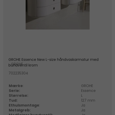
GROHE Essence New L-size håndvaskarmatur med
GROHE
bundventil krom
702235304
Mærke
:
GROHE
Serie:
Essence
Størrelse:
L
Tud:
127 mm
Ethulsmontage
:
Ja
Metalgreb:
Ja