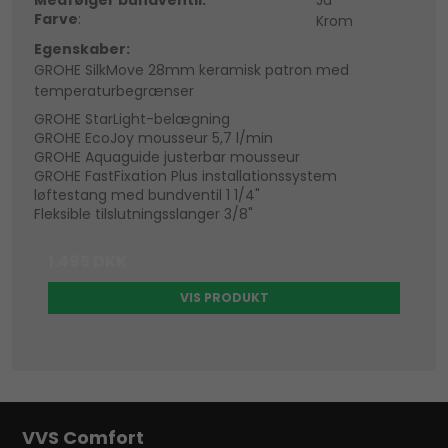
Medfølger bundventil:
Ja
Farve
:
Krom
Egenskaber:
GROHE SilkMove 28mm keramisk patron med
temperaturbegrænser
GROHE StarLight-belægning
GROHE EcoJoy mousseur 5,7 l/min
GROHE Aquaguide justerbar mousseur
GROHE FastFixation Plus installationssystem
løftestang med bundventil 1 1/4"
Fleksible tilslutningsslanger 3/8"
1.495 DKK
VIS PRODUKT
VVS Comfort