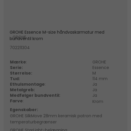
GROHE Essence M-size håndvaskarmatur med
GROHE
bundventil krom
702211304
Mærke
:
GROHE
Serie:
Essence
Størrelse:
M
Tud:
114 mm
Ethulsmontage
:
Ja
Metalgreb:
Ja
Medfølger bundventil:
Ja
Farve
:
Krom
Egenskaber:
GROHE SilkMove 28mm keramisk patron med
temperaturbegrænser
GROHE StarLight-belægning