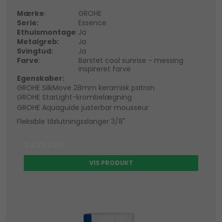
Mærke
:
GROHE
Serie:
Essence
Ethulsmontage
:
Ja
Metalgreb:
Ja
Svingtud:
Ja
Farve
:
Børstet cool sunrise - messing
inspireret farve
Egenskaber:
GROHE SilkMove 28mm keramisk patron
GROHE StarLight-krombelægning
GROHE Aquaguide justerbar mousseur
Fleksible tilslutningsslanger 3/8"
2.825 DKK
VIS PRODUKT