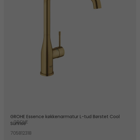
GROHE Essence køkkenarmatur L-tud Børstet Cool
GROHE
Sunrise
705812318