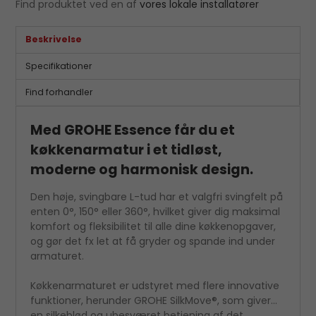
Find produktet ved en af
vores lokale installatører
Beskrivelse
Specifikationer
Find forhandler
Med GROHE Essence får du et
køkkenarmatur i et tidløst,
moderne og harmonisk design.
Den høje, svingbare L-tud har et valgfri svingfelt på
enten 0°, 150° eller 360°, hvilket giver dig maksimal
komfort og fleksibilitet til alle dine køkkenopgaver,
og gør det fx let at få gryder og spande ind under
armaturet.
Køkkenarmaturet er udstyret med flere innovative
funktioner, herunder GROHE SilkMove®, som giver
en silkeblød og ubesværet betjening af det