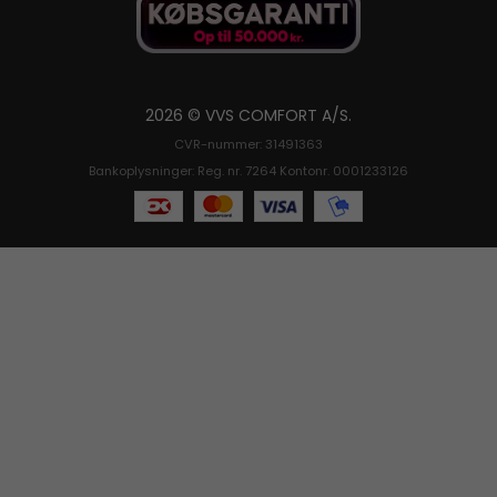
2026 © VVS COMFORT A/S.
CVR-nummer: 31491363
Bankoplysninger: Reg. nr. 7264 Kontonr. 0001233126