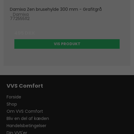
Damixa Zen brusehylde 300 mm - Grafitgrå
Damixa
772555112
495 DKK
VIS PRODUKT
VVS Comfort
Forside
Shop
Om VVS Comfort
Bliv en del af kæden
Handelsbetingelser
Din VVS'er