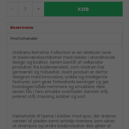
KØB
-
+
Beskrivelse
Find forhandler
Unidrains Reframe Collection er en eksklusiv serie
af badeværelsestilbehør med rødder i skandinavisk
design og kvalitet. Serien består af velkendte
produkter fra badeværelset, som Unidrain har
gentænkt og forbedret. Hvert produkt er derfor
designet med innovative, unikke og intelligente
features, som giver forbedrede løsninger og gør
hverdagen både nemmere og smukkere. Hele
serien fås i fem smukke overflader: børstet stål,
poleret stål, messing, kobber og sort.
Sæbehylde til hjørne i kobber med spor, der dræner
vandet af pladen samt antislip-barriere, som sikrer,
at shampoo og andre badprodukter ikke glider af