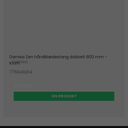
Damixa Zen håndklædestang dobbelt 800 mm -
Damixa
Krom
775948204
775 DKK
VIS PRODUKT