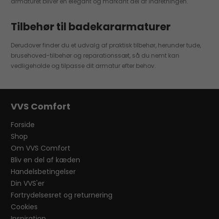
armaturet bliver en elegant og markant del af indretningen.
Tilbehør til badekararmaturer
Derudover finder du et udvalg af praktisk tilbehør, herunder tude,
brusehoved-tilbehør og reparationssæt, så du nemt kan
vedligeholde og tilpasse dit armatur efter behov.
VVS Comfort
Forside
Shop
Om VVS Comfort
Bliv en del af kæden
Handelsbetingelser
Din VVS'er
Fortrydelsesret og returnering
Cookies
Inspiration