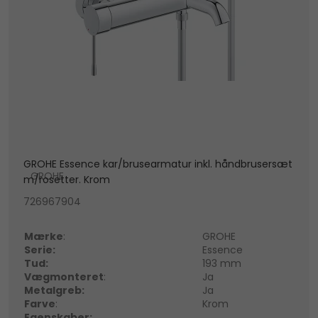
GROHE Essence kar/brusearmatur inkl. håndbrusersæt
GROHE
m/rosetter. Krom
726967904
Mærke
:
GROHE
Serie:
Essence
Tud:
193 mm
Vægmonteret
:
Ja
Metalgreb:
Ja
Farve
:
Krom
Egenskaber: