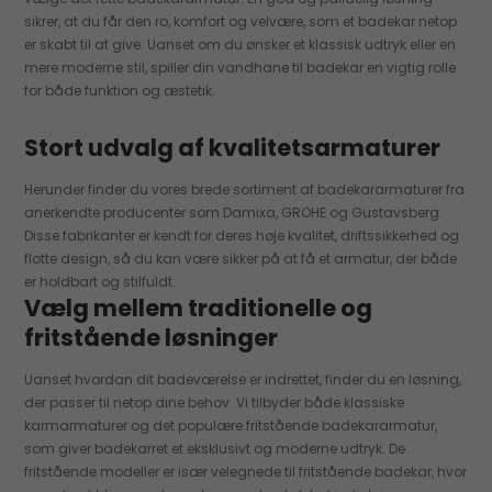
sikrer, at du får den ro, komfort og velvære, som et badekar netop
er skabt til at give. Uanset om du ønsker et klassisk udtryk eller en
mere moderne stil, spiller din vandhane til badekar en vigtig rolle
for både funktion og æstetik.
Stort udvalg af kvalitetsarmaturer
Herunder finder du vores brede sortiment af badekararmaturer fra
anerkendte producenter som Damixa, GROHE og Gustavsberg.
Disse fabrikanter er kendt for deres høje kvalitet, driftssikkerhed og
flotte design, så du kan være sikker på at få et armatur, der både
er holdbart og stilfuldt.
Vælg mellem traditionelle og
fritstående løsninger
Uanset hvordan dit badeværelse er indrettet, finder du en løsning,
der passer til netop dine behov. Vi tilbyder både klassiske
karmarmaturer og det populære fritstående badekararmatur,
som giver badekarret et eksklusivt og moderne udtryk. De
fritstående modeller er især velegnede til fritstående badekar, hvor