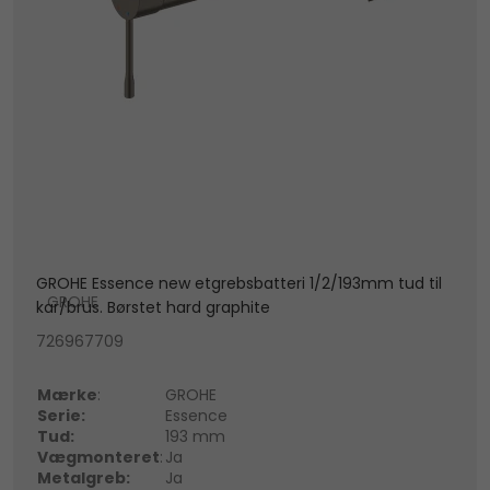
GROHE Essence new etgrebsbatteri 1/2/193mm tud til
GROHE
kar/brus. Børstet hard graphite
726967709
Mærke
:
GROHE
Serie:
Essence
Tud:
193 mm
Vægmonteret
:
Ja
Metalgreb:
Ja