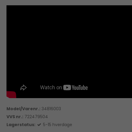
Model/Varenr.:
34816003
VVS nr.:
722479504
Lagerstatus:
5-15 hverdage