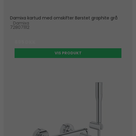
Damixa kartud med omskifter Børstet graphite grå
Damixa
728071112
895 DKK
VIS PRODUKT