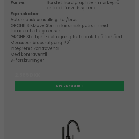
Farve
:
Børstet hard graphite - mørkegrå
antracitfarve inspireret
Egenskaber:
Automatisk omstilling: kar/brus
GROHE SilkMove 35mm keramisk patron med
temperaturbegrænser
GROHE StarLight-belægning tud samlet på forhånd
Mousseur bruserafgang 1/2"
Integreret kontraventil
Med kontraventil
S-forskruninger
2.385 DKK
VIS PRODUKT