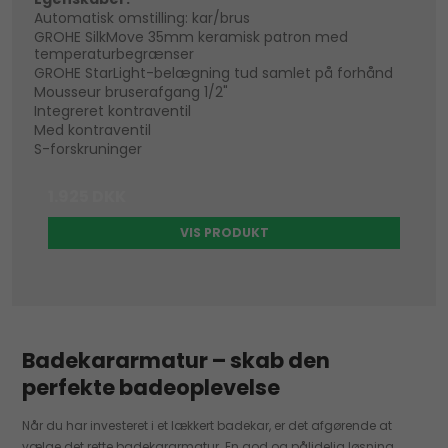
Automatisk omstilling: kar/brus
GROHE SilkMove 35mm keramisk patron med
temperaturbegrænser
GROHE StarLight-belægning tud samlet på forhånd
Mousseur bruserafgang 1/2"
Integreret kontraventil
Med kontraventil
S-forskruninger
1.925 DKK
VIS PRODUKT
Badekararmatur – skab den
perfekte badeoplevelse
Når du har investeret i et lækkert badekar, er det afgørende at
vælge det rette badekararmatur. En god og pålidelig løsning