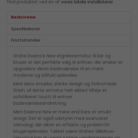
Find produktet ved en af
vores lokale installatører
Beskrivelse
Specifikationer
Find forhandler
Grohe Essence New etgrebsarmatur til kar og
bruser er det perfekte valg til enhver, der ønsker at
opgradere deres badeværelse til en mere
moderne og stilfuld oplevelse.
Med dens smukke, slanke design og forkromede
finish, vil dette armatur helt sikkert tilføje et
sofistikeret touch til enhver
badeværelsesindretning.
Men Essence New er mere end bare et smukt
ansigt. Det er også udstyret med avanceret
teknologi, der sikrer en effektiv og problemfri
brugeroplevelse. Takket være Grohes SilkMove-
teknologi kan du nemt justere vandstrømmen og