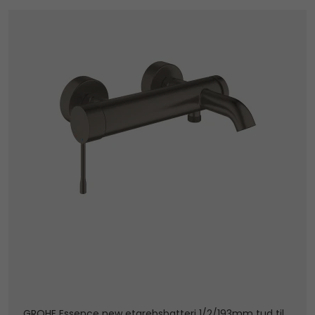
GROHE Essence new etgrebsbatteri 1/2/193mm tud til