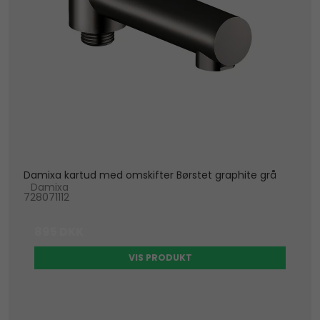
Damixa kartud med omskifter Børstet graphite grå
Damixa
728071112
895 DKK
VIS PRODUKT