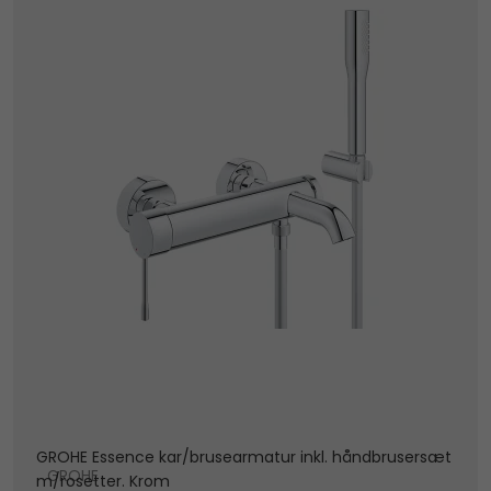
GROHE Essence kar/brusearmatur inkl. håndbrusersæt
GROHE
m/rosetter. Krom