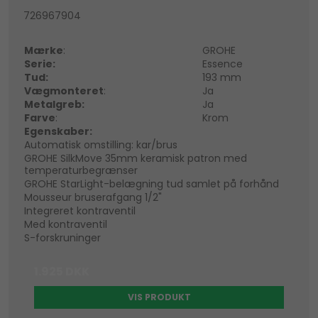
726967904
Mærke
:
GROHE
Serie:
Essence
Tud:
193 mm
Vægmonteret
:
Ja
Metalgreb:
Ja
Farve
:
Krom
Egenskaber:
Automatisk omstilling: kar/brus
GROHE SilkMove 35mm keramisk patron med
temperaturbegrænser
GROHE StarLight-belægning tud samlet på forhånd
Mousseur bruserafgang 1/2"
Integreret kontraventil
Med kontraventil
S-forskruninger
1.925 DKK
VIS PRODUKT