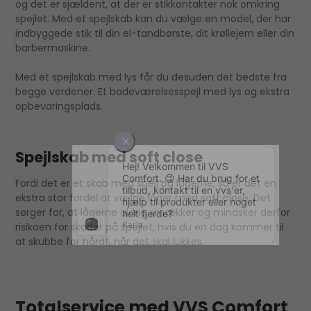
og det er sjældent, at der er stikkontakter nok omkring
spejlet. Med et spejlskab kan du vælge en model, der har
indbyggede stik til din el-tandbørste, dit krøllejern eller din
barbermaskine.
Med et spejlskab med lys får du desuden det bedste fra
begge verdener. Et badeværelsesspejl med lys og ekstra
opbevaringsplads.
Spejlskab med soft close
Fordi det er et skab med spejl på lågerne, så er det en
ekstra stor fordel at vælge låger med soft close. Det
sørger for, at lågerne aldrig smækker og mindsker derfor
risikoen for skader på spejlet, hvis du en dag kommer til
at skubbe for hårdt, når det skal lukkes.
Totalservice med VVS Comfort