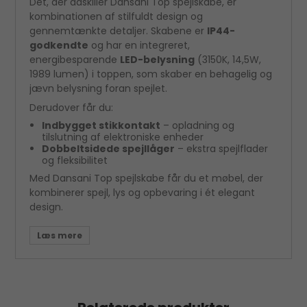
Det, der adskiller Dansani Top spejlskabe, er
kombinationen af stilfuldt design og
gennemtænkte detaljer. Skabene er
IP44-
godkendte
og har en integreret,
energibesparende
LED-belysning
(3150K, 14,5W,
1989 lumen) i toppen, som skaber en behagelig og
jævn belysning foran spejlet.
Derudover får du:
Indbygget stikkontakt
– opladning og
tilslutning af elektroniske enheder
Dobbeltsidede spejllåger
– ekstra spejlflader
og fleksibilitet
Med Dansani Top spejlskabe får du et møbel, der
kombinerer spejl, lys og opbevaring i ét elegant
design.