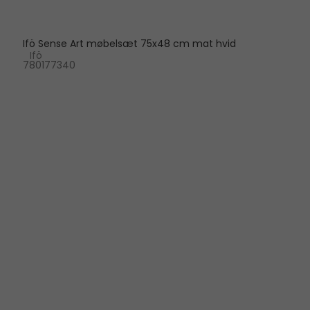
Ifö Sense Art møbelsæt 75x48 cm mat hvid
Ifö
780177340