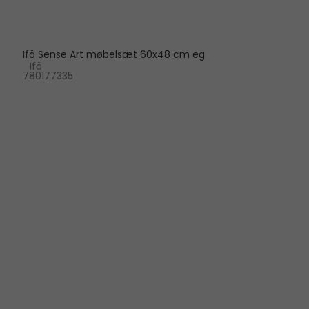
Ifö Sense Art møbelsæt 60x48 cm eg
Ifö
780177335