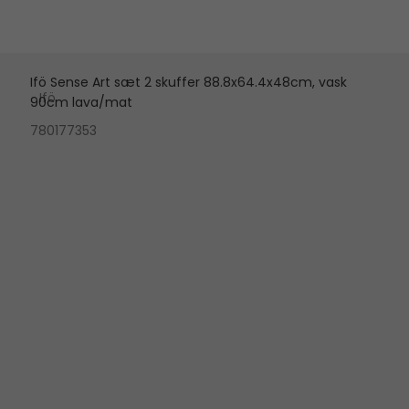
Ifö Sense Art sæt 2 skuffer 88.8x64.4x48cm, vask
Ifö
90cm lava/mat
780177353