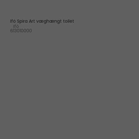
Ifö Spira Art væghængt toilet
Ifö
613010000