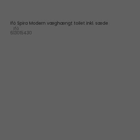
Ifö Spira Modern væghængt toilet inkl. sæde
Ifö
613015430