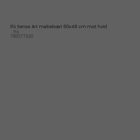
Ifö Sense Art møbelsæt 60x48 cm mat hvid
Ifö
780177330