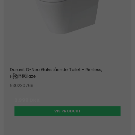
Duravit D-Neo Gulvstående Toilet - Rimless,
Duravit
HygineGlaze
930230769
2.999 DKK
VIS PRODUKT