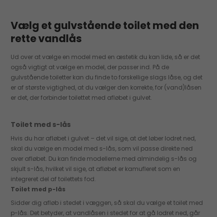
Vælg et gulvstående toilet med den
rette vandlås
Ud over at vælge en model med en æstetik du kan lide, så er det
også vigtigt at vælge en model, der passer ind. På de
gulvstående toiletter kan du finde to forskellige slags låse, og det
er af største vigtighed, at du vælger den korrekte, for (vand)låsen
er det, der forbinder toilettet med afløbet i gulvet.
Toilet med s-lås
Hvis du har afløbet i gulvet – det vil sige, at det løber lodret ned,
skal du vælge en model med s-lås, som vil passe direkte ned
over afløbet. Du kan finde modellerne med almindelig s-lås og
skjult s-lås, hvilket vil sige, at afløbet er kamufleret som en
integreret del af toilettets fod.
Toilet med p-lås
Sidder dig afløb i stedet i væggen, så skal du vælge et toilet med
p-lås. Det betyder, at vandlåsen i stedet for at gå lodret ned, går