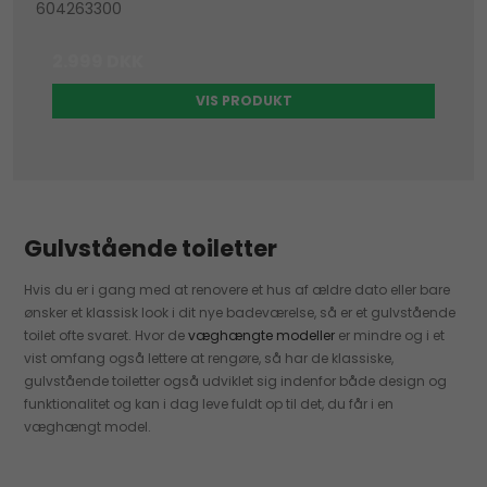
604263300
2.999 DKK
VIS PRODUKT
Gulvstående toiletter
Hvis du er i gang med at renovere et hus af ældre dato eller bare
ønsker et klassisk look i dit nye badeværelse, så er et gulvstående
toilet ofte svaret. Hvor de
væghængte modeller
er mindre og i et
vist omfang også lettere at rengøre, så har de klassiske,
gulvstående toiletter også udviklet sig indenfor både design og
funktionalitet og kan i dag leve fuldt op til det, du får i en
væghængt model.