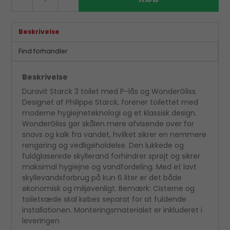
Beskrivelse
Find forhandler
Beskrivelse
Duravit Starck 3 toilet med P-lås og WonderGliss.
Designet af Philippe Starck, forener toilettet med
moderne hygiejneteknologi og et klassisk design.
WonderGliss gør skålen mere afvisende over for
snavs og kalk fra vandet, hvilket sikrer en nemmere
rengøring og vedligeholdelse. Den lukkede og
fuldglaserede skyllerand forhindrer sprøjt og sikrer
maksimal hygiejne og vandfordeling. Med et lavt
skyllevandsforbrug på kun 6 liter er det både
økonomisk og miljøvenligt. Bemærk: Cisterne og
toiletsæde skal købes separat for at fuldende
installationen. Monteringsmaterialet er inkluderet i
leveringen