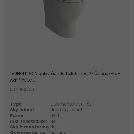
LAUFEN PRO N gulvstående toilet med P-lås back-to-
Laufen
wall lim, LCC
604086260
Type
:
Gulvmonteret P-lås
Skyllekant
:
Uden skyllekant
Farve
:
Hvid
Inkl. toiletsæde
:
Nej
Skjult montering
:
Nej
Gulvmontering
:
Limning