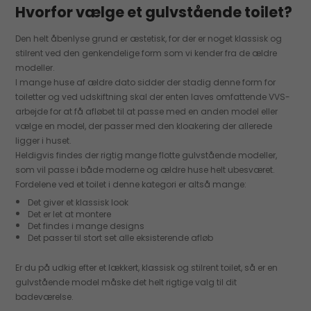
Hvorfor vælge et gulvstående toilet?
Den helt åbenlyse grund er æstetisk, for der er noget klassisk og
stilrent ved den genkendelige form som vi kender fra de ældre
modeller.
I mange huse af ældre dato sidder der stadig denne form for
toiletter og ved udskiftning skal der enten laves omfattende VVS-
arbejde for at få afløbet til at passe med en anden model eller
vælge en model, der passer med den kloakering der allerede
ligger i huset.
Heldigvis findes der rigtig mange flotte gulvstående modeller,
som vil passe i både moderne og ældre huse helt ubesværet.
Fordelene ved et toilet i denne kategori er altså mange:
Det giver et klassisk look
Det er let at montere
Det findes i mange designs
Det passer til stort set alle eksisterende afløb
Er du på udkig efter et lækkert, klassisk og stilrent toilet, så er en
gulvstående model måske det helt rigtige valg til dit
badeværelse.