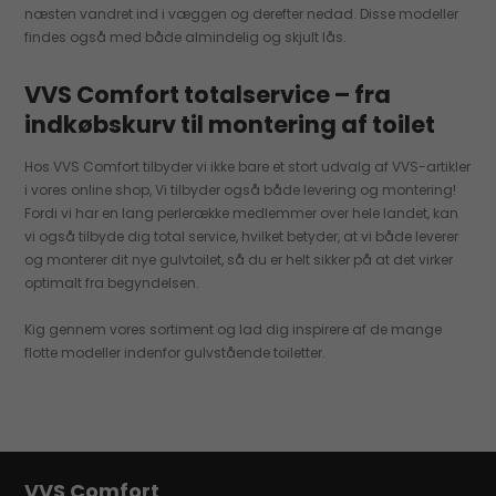
næsten vandret ind i væggen og derefter nedad. Disse modeller
findes også med både almindelig og skjult lås.
VVS Comfort totalservice – fra
indkøbskurv til montering af toilet
Hos VVS Comfort tilbyder vi ikke bare et stort udvalg af VVS-artikler
i vores online shop, Vi tilbyder også både levering og montering!
Fordi vi har en lang perlerække medlemmer over hele landet, kan
vi også tilbyde dig total service, hvilket betyder, at vi både leverer
og monterer dit nye gulvtoilet, så du er helt sikker på at det virker
optimalt fra begyndelsen.
Kig gennem vores sortiment og lad dig inspirere af de mange
flotte modeller indenfor gulvstående toiletter.
VVS Comfort