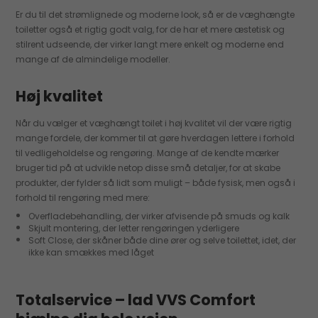
Er du til det strømlignede og moderne look, så er de væghængte
toiletter også et rigtig godt valg, for de har et mere æstetisk og
stilrent udseende, der virker langt mere enkelt og moderne end
mange af de almindelige modeller.
Høj kvalitet
Når du vælger et væghængt toilet i høj kvalitet vil der være rigtig
mange fordele, der kommer til at gøre hverdagen lettere i forhold
til vedligeholdelse og rengøring. Mange af de kendte mærker
bruger tid på at udvikle netop disse små detaljer, for at skabe
produkter, der fylder så lidt som muligt – både fysisk, men også i
forhold til rengøring med mere:
Overfladebehandling, der virker afvisende på smuds og kalk
Skjult montering, der letter rengøringen yderligere
Soft Close, der skåner både dine ører og selve toilettet, idet, der
ikke kan smækkes med låget
Totalservice – lad VVS Comfort