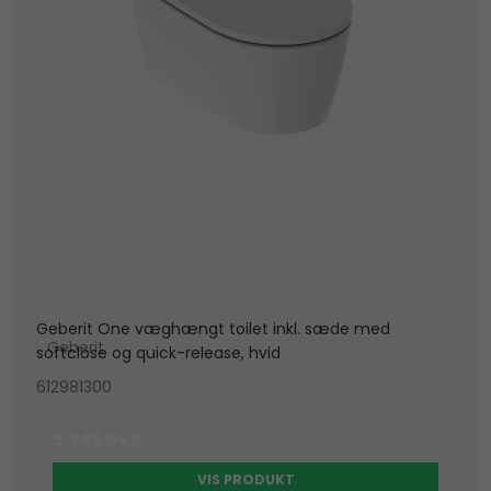
Geberit One væghængt toilet inkl. sæde med
Geberit
softclose og quick-release, hvid
612981300
5.245 DKK
VIS PRODUKT