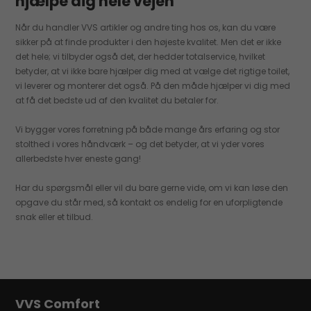
hjælpe dig hele vejen
Når du handler VVS artikler og andre ting hos os, kan du være
sikker på at finde produkter i den højeste kvalitet. Men det er ikke
det hele; vi tilbyder også det, der hedder totalservice, hvilket
betyder, at vi ikke bare hjælper dig med at vælge det rigtige toilet,
vi leverer og monterer det også. På den måde hjælper vi dig med
at få det bedste ud af den kvalitet du betaler for.
Vi bygger vores forretning på både mange års erfaring og stor
stolthed i vores håndværk – og det betyder, at vi yder vores
allerbedste hver eneste gang!
Har du spørgsmål eller vil du bare gerne vide, om vi kan løse den
opgave du står med, så kontakt os endelig for en uforpligtende
snak eller et tilbud.
VVS Comfort