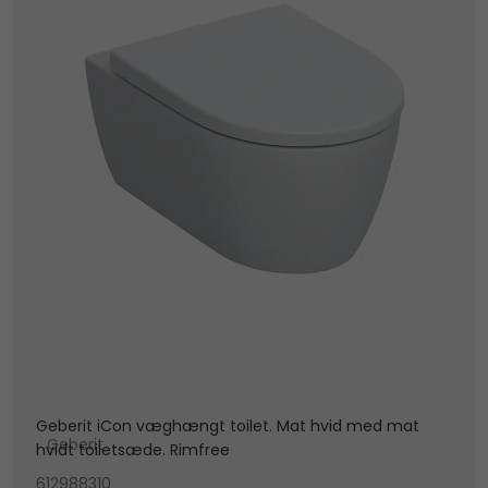
Geberit iCon væghængt toilet. Mat hvid med mat
Geberit
hvidt toiletsæde. Rimfree
612988310