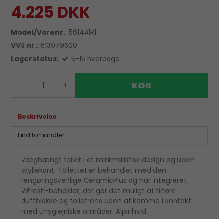
4.225 DKK
Model/Varenr.:
5614A1R1
VVS nr.:
613079600
Lagerstatus:
5-15 hverdage
KØB
-
+
Beskrivelse
Find forhandler
Væghængt toilet i et minimalistisk design og uden
skyllekant. Toilettet er behandlet med den
rengøringsvenlige CeramicPlus og har integreret
ViFresh-beholder, der gør det muligt at tilføre
duftblokke og toiletrens uden at komme i kontakt
med uhygiejniske områder. Alpinhvid.