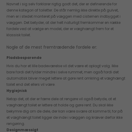
Navnet i sig selv forklarer rigtig godt det, der er definerende for
denne kategori af toiletter. De står nemlig ikke direkte på gulvet,
men er i stedet monteret på væggen med cisternen indbygget i
væggen. Det betyder, at der helt naturligt fremkommer en række
fordele ved at vælge en model, der er væghængt frem for et
klassisk toilet.
Nogle af de mest fremtrædende fordele er:
Pladsbesparende
Hvis du har et lille badeværelse vil det være et oplagt valg. Ikke
bare fordi det fylder mindre i selve rummet, men også fordi det
automatisk bliver meget lettere at gøre rent omkring et væghængt
toilet end det ellers vil være.
Hygiejnisk
Netop det, at der er færre dele at rengøre vil også betyde, at et
væghængt toilet er lettere at holde og gøre rent. Du skal ikke
bekymre dig om de dele, der kan være svære at komme til, for på
et væghængt toilet ligger de inde i væggen og kræver derfor ikke
rengøring.
Designmæssigt