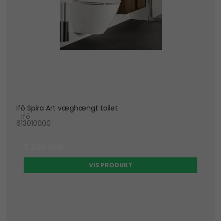
Ifö Spira Art væghængt toilet
Ifö
613010000
3.295 DKK
VIS PRODUKT