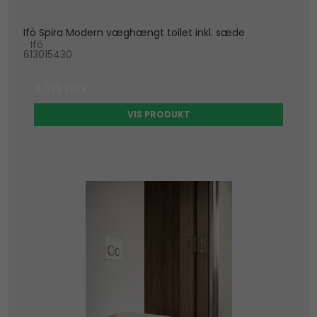
Ifö Spira Modern væghængt toilet inkl. sæde
Ifö
613015430
3.319 DKK
VIS PRODUKT