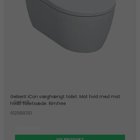
Geberit iCon væghængt toilet. Mat hvid med mat
Geberit
hvidt toiletsæde. Rimfree
612988310
4.445 DKK
VIS PRODUKT