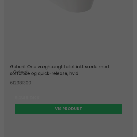
Geberit One væghængt toilet inkl. sæde med
Geberit
softclose og quick-release, hvid
612981300
5.245 DKK
VIS PRODUKT