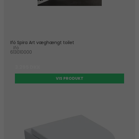
Ifö Spira Art væghængt toilet
Ifö
613010000
3.295 DKK
VIS PRODUKT