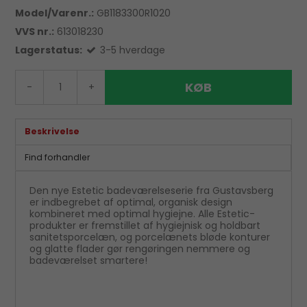
Model/Varenr.:
GB1183300R1020
VVS nr.:
613018230
Lagerstatus:
3-5 hverdage
KØB
-
+
Beskrivelse
Find forhandler
Den nye Estetic badeværelseserie fra Gustavsberg
er indbegrebet af optimal, organisk design
kombineret med optimal hygiejne. Alle Estetic-
produkter er fremstillet af hygiejnisk og holdbart
sanitetsporcelæn, og porcelænets bløde konturer
og glatte flader gør rengøringen nemmere og
badeværelset smartere!