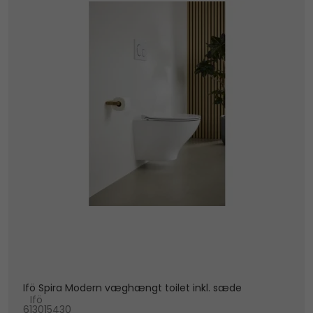
Ifö Spira Modern væghængt toilet inkl. sæde
Ifö
613015430