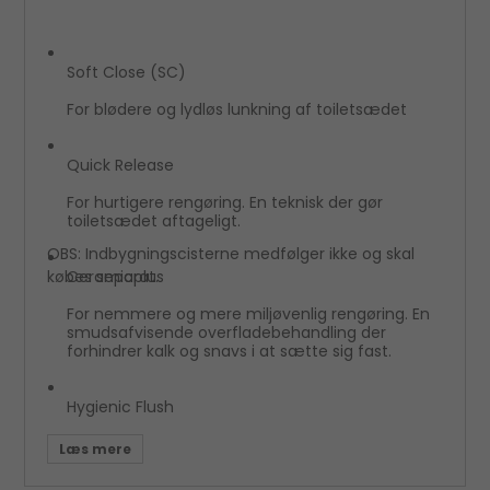
Soft Close (SC)
For blødere og lydløs lunkning af toiletsædet
Quick Release
For hurtigere rengøring. En teknisk der gør
toiletsædet aftageligt.
OBS: Indbygningscisterne medfølger ikke og skal
købes separat.
Ceramicplus
For nemmere og mere miljøvenlig rengøring. En
smudsafvisende overfladebehandling der
forhindrer kalk og snavs i at sætte sig fast.
Hygienic Flush
For bedst mulig hygiejne. En skylleteknik der
skyller helt op til kanten og rengør hele skålen.