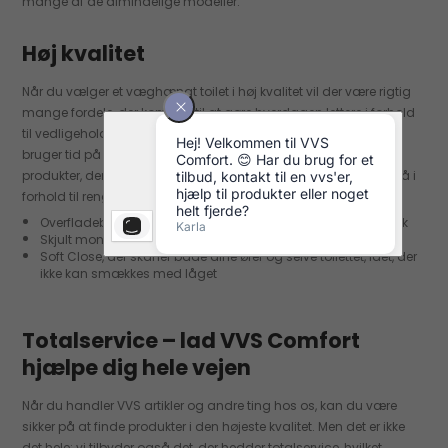
mange af de almindelige modeller.
Høj kvalitet
Når du vælger et væghængt toilet i høj kvalitet vil der være rigtig
mange fordele, der kommer til at gøre hverdagen lettere i forhold
til vedligeholdelse og rengøring. Mange af de kendte mærker
bruger tid på at udvikle netop disse små detaljer, for at skabe
produkter, der fylder så lidt som muligt – både fysisk, men også i
forhold til rengøring med mere:
Overfladebehandling, der virker afvisende på smuds og kalk
Skjult montering, der letter rengøringen yderligere
Soft Close, der skåner både dine ører og selve toilettet, idet, der
ikke kan smækkes med låget
Totalservice – lad VVS Comfort
hjælpe dig hele vejen
Når du handler VVS artikler og andre ting hos os, kan du være
sikker på at finde produkter i den højeste kvalitet. Men det er ikke
det hele; vi tilbyder også det, der hedder totalservice, hvilket