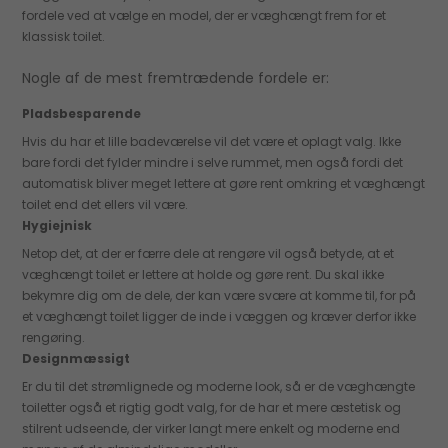
fordele ved at vælge en model, der er væghængt frem for et
klassisk toilet.
Nogle af de mest fremtrædende fordele er:
Pladsbesparende
Hvis du har et lille badeværelse vil det være et oplagt valg. Ikke
bare fordi det fylder mindre i selve rummet, men også fordi det
automatisk bliver meget lettere at gøre rent omkring et væghængt
toilet end det ellers vil være.
Hygiejnisk
Netop det, at der er færre dele at rengøre vil også betyde, at et
væghængt toilet er lettere at holde og gøre rent. Du skal ikke
bekymre dig om de dele, der kan være svære at komme til, for på
et væghængt toilet ligger de inde i væggen og kræver derfor ikke
rengøring.
Designmæssigt
Er du til det strømlignede og moderne look, så er de væghængte
toiletter også et rigtig godt valg, for de har et mere æstetisk og
stilrent udseende, der virker langt mere enkelt og moderne end