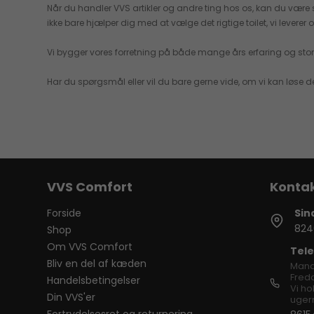
Når du handler VVS artikler og andre ting hos os, kan du være sikk
ikke bare hjælper dig med at vælge det rigtige toilet, vi levere
Vi bygger vores forretning på både mange års erfaring og stor 
Har du spørgsmål eller vil du bare gerne vide, om vi kan løse d
VVS Comfort
Forside
Sin
824
Shop
Om VVS Comfort
Tele
Bliv en del af kæden
Mand
Freda
Handelsbetingelser
Vi ho
Din VVS'er
ugern
Fortrydelsesret og returnering