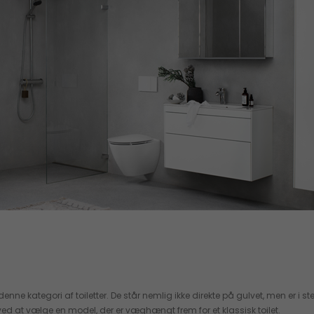
for denne kategori af toiletter. De står nemlig ikke direkte på gulvet, men 
ved at vælge en model, der er væghængt frem for et klassisk toilet.