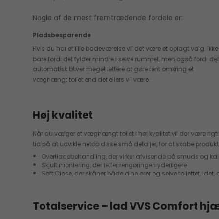
Nogle af de mest fremtrædende fordele er:
Pladsbesparende
Hvis du har et lille badeværelse vil det være et oplagt valg. Ikke
bare fordi det fylder mindre i selve rummet, men også fordi de
automatisk bliver meget lettere at gøre rent omkring et
væghængt toilet end det ellers vil være.
Høj kvalitet
Når du vælger et væghængt toilet i høj kvalitet vil der være ri
tid på at udvikle netop disse små detaljer, for at skabe produkt
Overfladebehandling, der virker afvisende på smuds og kal
Skjult montering, der letter rengøringen yderligere
Soft Close, der skåner både dine ører og selve toilettet, ide
Totalservice – lad VVS Comfort hjæ