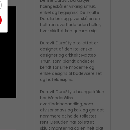
Denne Duravit DuraStyle
ingsplader
GROHE
døre
gnings- og
Indbygning
køkkenarmaturer
hængeskål er virkelig smuk,
 brusevægge
ygningscisterner
Traditionel
Hovedbrusere
enkel og hygiejnisk. De skjulte
unde
Durafix beslag giver skålen en
afskærmninger
helt ren overflade uden huller,
ain®
Uponor
hvor skidtet kan gemme sig.
me
Gulvvarme
ærelsestilbehør
Varmeunits
ne
Duravit DuraStyle toilettet er
løb og riste
designet af den italienske
vægge
designer og arkitekt Matteo
relses tilbehør
Thun, som blandt andet er
kendt for sine moderne og
enkle designs til badeværelset
og hoteldesigns.
Duravit DuraStyle hængeskålen
har WonderGliss
overfladebehandling, som
afviser snavs og kalk og gør det
nemmere at holde toilettet
rent. Desuden har toilettet
skjult montering og en helt glat