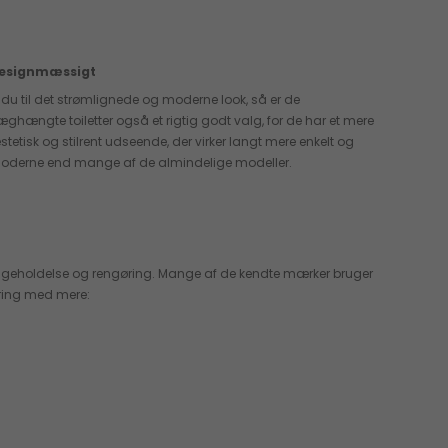
esignmæssigt
r du til det strømlignede og moderne look, så er de
æghængte toiletter også et rigtig godt valg, for de har et mere
stetisk og stilrent udseende, der virker langt mere enkelt og
oderne end mange af de almindelige modeller.
 vedligeholdelse og rengøring. Mange af de kendte mærker bruger
gøring med mere: