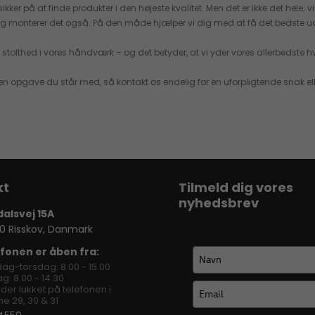
er på at finde produkter i den højeste kvalitet. Men det er ikke det hele; vi 
r og monterer det også. På den måde hjælper vi dig med at få det bedste ud 
stolthed i vores håndværk – og det betyder, at vi yder vores allerbedste 
en opgave du står med, så kontakt os endelig for en uforpligtende snak elle
Tilmeld dig vores
nyhedsbrev
dalsvej 15A
0 Risskov, Danmark
fonen er åben fra:
ag-torsdag: 8.00 - 15.00
g: 8.00 - 14.30
lder lukket på telefonen i
e 29, 30 & 31