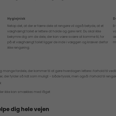
Hygiejnisk
D
Netop det, at der er færre dele at rengøre vil også betyde, at et
E
t
væghængt toilet er lettere at holde og gøre rent. Du skal ikke
v
bekymre dig om de dele, der kan være svære at komme til, for
æ
på et væghængt toilet ligger de inde i væggen og kræver derfor
m
ikke rengøring.
gtig mange fordele, der kommer til at gøre hverdagen lettere i forhold til
er, der fylder så lidt som muligt – både fysisk, men også i forhold til ren
k
t, der ikke kan smækkes med låget
lpe dig hele vejen