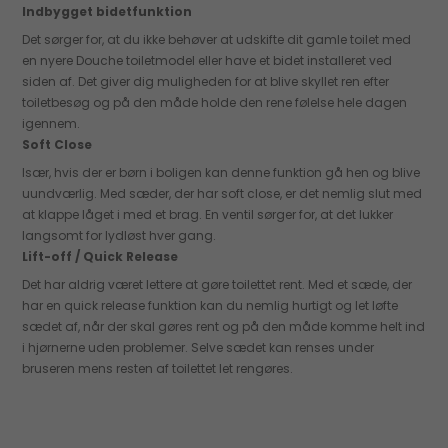
Indbygget bidetfunktion
Det sørger for, at du ikke behøver at udskifte dit gamle toilet med
en nyere Douche toiletmodel eller have et bidet installeret ved
siden af. Det giver dig muligheden for at blive skyllet ren efter
toiletbesøg og på den måde holde den rene følelse hele dagen
igennem.
Soft Close
Især, hvis der er børn i boligen kan denne funktion gå hen og blive
uundværlig. Med sæder, der har soft close, er det nemlig slut med
at klappe låget i med et brag. En ventil sørger for, at det lukker
langsomt for lydløst hver gang.
Lift-off / Quick Release
Det har aldrig været lettere at gøre toilettet rent. Med et sæde, der
har en quick release funktion kan du nemlig hurtigt og let løfte
sædet af, når der skal gøres rent og på den måde komme helt ind
i hjørnerne uden problemer. Selve sædet kan renses under
bruseren mens resten af toilettet let rengøres.