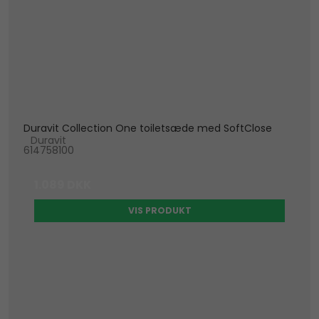
Duravit Collection One toiletsæde med SoftClose
Duravit
614758100
1.089 DKK
VIS PRODUKT