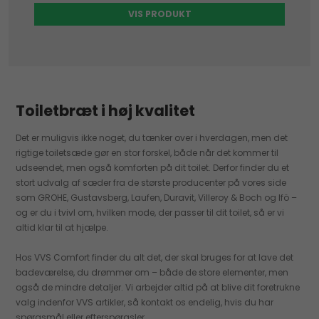
VIS PRODUKT
Toiletbræt i høj kvalitet
Det er muligvis ikke noget, du tænker over i hverdagen, men det
rigtige toiletsæde gør en stor forskel, både når det kommer til
udseendet, men også komforten på dit toilet. Derfor finder du et
stort udvalg af sæder fra de største producenter på vores side
som GROHE, Gustavsberg, Laufen, Duravit, Villeroy & Boch og Ifö –
og er du i tvivl om, hvilken mode, der passer til dit toilet, så er vi
altid klar til at hjælpe.
Hos VVS Comfort finder du alt det, der skal bruges for at lave det
badeværelse, du drømmer om – både de store elementer, men
også de mindre detaljer. Vi arbejder altid på at blive dit foretrukne
valg indenfor VVS artikler, så kontakt os endelig, hvis du har
spørgsmål eller efterspørgsler.