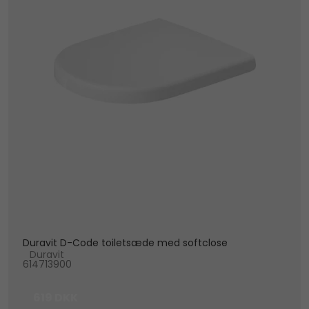
Duravit D-Code toiletsæde med softclose
Duravit
614713900
619 DKK