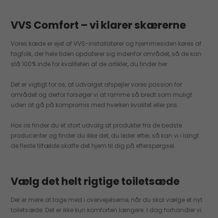
VVS Comfort – vi klarer skærerne
Vores kæde er ejet af VVS-installatører og hjemmesiden køres af
fagfolk, der hele tiden opdaterer sig indenfor området, så de kan
stå 100% inde for kvaliteten af de artikler, du finder her.
Det er vigtigt for os, at udvalget afspejler vores passion for
området og derfor forsøger vi at ramme så bredt som muligt
uden at gå på kompromis med hverken kvalitet eller pris.
Hos os finder du et stort udvalg af produkter fra de bedste
producenter og finder du ikke det, du leder efter, så kan vi i langt
de fleste tilfælde skaffe det hjem til dig på efterspørgsel.
Vælg det helt rigtige toiletsæde
Der er mere at tage med i overvejelserne, når du skal vælge et nyt
toiletsæde. Det er ikke kun komforten længere. I dag forhandler vi