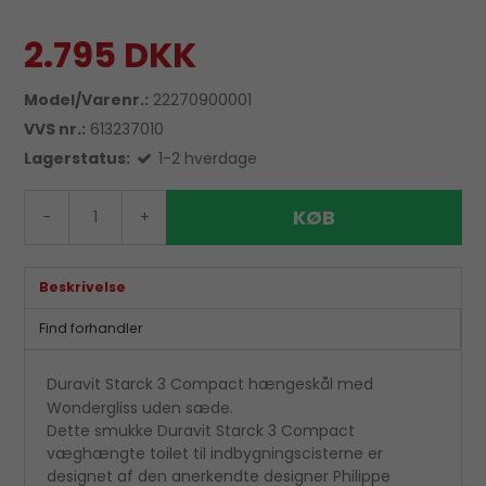
2.795 DKK
Model/Varenr.:
22270900001
VVS nr.:
613237010
Lagerstatus:
1-2 hverdage
KØB
-
+
Beskrivelse
Find forhandler
Duravit Starck 3 Compact hængeskål med
Wondergliss uden sæde.
Dette smukke Duravit Starck 3 Compact
væghængte toilet til indbygningscisterne er
designet af den anerkendte designer Philippe