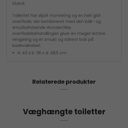
Starck.
Toilettet har skjult montering og en helt glat
overflade, der kombineret med den kalk- og
smudsafvisende WonderGliss
overfladebehandlingen giver en meget lettere
rengøring og et smukt og stilrent look på
badeværelset.
H: 40 x b: 36 x d: 48,5 cm
Relaterede produkter
Væghængte toiletter