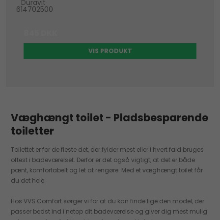
Duravit
614702500
845 DKK
VIS PRODUKT
Væghængt toilet - Pladsbesparende
toiletter
Toilettet er for de fleste det, der fylder mest eller i hvert fald bruges
oftest i badeværelset. Derfor er det også vigtigt, at det er både
pænt, komfortabelt og let at rengøre. Med et væghængt toilet får
du det hele.
Hos VVS Comfort sørger vi for at du kan finde lige den model, der
passer bedst ind i netop dit badeværelse og giver dig mest mulig