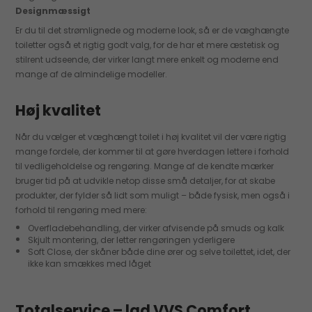
Designmæssigt
Er du til det strømlignede og moderne look, så er de væghængte
toiletter også et rigtig godt valg, for de har et mere æstetisk og
stilrent udseende, der virker langt mere enkelt og moderne end
mange af de almindelige modeller.
Høj kvalitet
Når du vælger et væghængt toilet i høj kvalitet vil der være rigtig
mange fordele, der kommer til at gøre hverdagen lettere i forhold
til vedligeholdelse og rengøring. Mange af de kendte mærker
bruger tid på at udvikle netop disse små detaljer, for at skabe
produkter, der fylder så lidt som muligt – både fysisk, men også i
forhold til rengøring med mere:
Overfladebehandling, der virker afvisende på smuds og kalk
Skjult montering, der letter rengøringen yderligere
Soft Close, der skåner både dine ører og selve toilettet, idet, der
ikke kan smækkes med låget
Totalservice – lad VVS Comfort