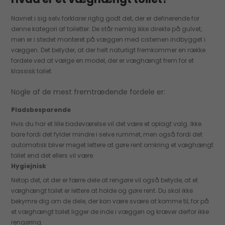
Navnet i sig selv forklarer rigtig godt det, der er definerende for
denne kategori af toiletter. De står nemlig ikke direkte på gulvet,
men er i stedet monteret på væggen med cisternen indbygget i
væggen. Det betyder, at der helt naturligt fremkommer en række
fordele ved at vælge en model, der er væghængt frem for et
klassisk toilet.
Nogle af de mest fremtrædende fordele er:
Pladsbesparende
Hvis du har et lille badeværelse vil det være et oplagt valg. Ikke
bare fordi det fylder mindre i selve rummet, men også fordi det
automatisk bliver meget lettere at gøre rent omkring et væghængt
toilet end det ellers vil være.
Hygiejnisk
Netop det, at der er færre dele at rengøre vil også betyde, at et
væghængt toilet er lettere at holde og gøre rent. Du skal ikke
bekymre dig om de dele, der kan være svære at komme til, for på
et væghængt toilet ligger de inde i væggen og kræver derfor ikke
rengøring.