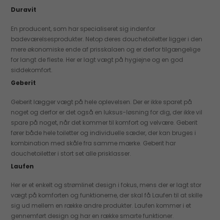
Duravit
En producent, som har specialiseret sig indenfor
badeværelsesprodukter. Netop deres douchetoiletter ligger i den
mere økonomiske ende af prisskalaen og er derfor tilgængelige
for langt de fleste. Her er lagt vægt på hygiejne og en god
siddekomfort.
Geberit
Geberit lægger vægt på hele oplevelsen. Der er ikke sparet på
noget og derfor er det også en luksus-løsning for dig, der ikke vil
spare på noget, når det kommer til komfort og velvære. Geberit
fører både hele toiletter og individuelle sæder, der kan bruges i
kombination med skåle fra samme mærke. Geberit har
douchetoiletter i stort set alle prisklasser.
Laufen
Her er et enkelt og strømlinet design i fokus, mens der er lagt stor
vægt på komforten og funktionerne, der skal få Laufen til at skille
sig ud mellem en række andre produkter. Laufen kommer i et
gennemført design og har en række smarte funktioner.