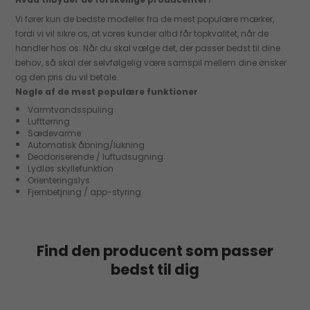
Vi fører kun de bedste modeller fra de mest populære mærker,
fordi vi vil sikre os, at vores kunder altid får topkvalitet, når de
handler hos os. Når du skal vælge det, der passer bedst til dine
behov, så skal der selvfølgelig være samspil mellem dine ønsker
og den pris du vil betale.
Nogle af de mest populære funktioner
Varmtvandsspuling
Lufttørring
Sædevarme
Automatisk åbning/lukning
Deodoriserende / luftudsugning
Lydløs skyllefunktion
Orienteringslys
Fjernbetjning / app-styring
Find den producent som passer
bedst til dig