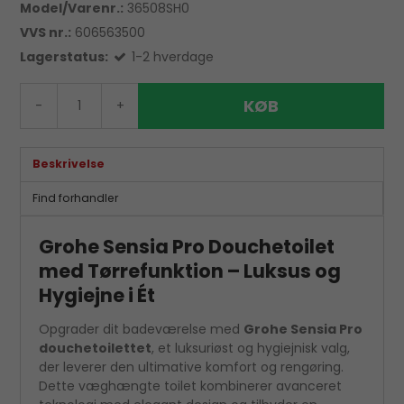
Model/Varenr.:
36508SH0
VVS nr.:
606563500
Lagerstatus:
1-2 hverdage
KØB
-
+
Beskrivelse
Find forhandler
Grohe Sensia Pro Douchetoilet
med Tørrefunktion – Luksus og
Hygiejne i Ét
Opgrader dit badeværelse med
Grohe Sensia Pro
douchetoilettet
, et luksuriøst og hygiejnisk valg,
der leverer den ultimative komfort og rengøring.
Dette væghængte toilet kombinerer avanceret