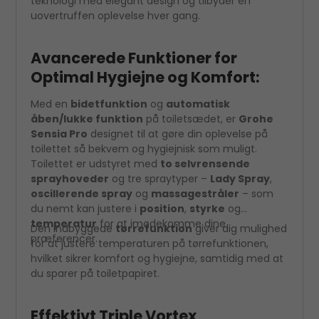
teknologi med elegant design og tilbyder en
uovertruffen oplevelse hver gang.
Avancerede Funktioner for
Optimal Hygiejne og Komfort:
Med en
bidetfunktion
og
automatisk
åben/lukke funktion
på toiletsædet, er
Grohe
Sensia Pro
designet til at gøre din oplevelse på
toilettet så bekvem og hygiejnisk som muligt.
Toilettet er udstyret med
to selvrensende
sprayhoveder
og tre spraytyper –
Lady Spray
,
oscillerende spray
og
massagestråler
– som
du nemt kan justere i
position
,
styrke
og
temperatur
for at imødekomme dine
Den indbyggede
tørrefunktion
giver dig mulighed
præferencer.
for at justere temperaturen på tørrefunktionen,
hvilket sikrer komfort og hygiejne, samtidig med at
du sparer på toiletpapiret.
Effektivt Triple Vortex