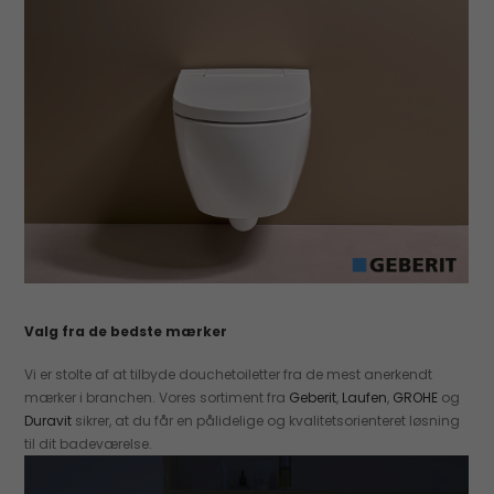
Valg fra de bedste mærker
Vi er stolte af at tilbyde douchetoiletter fra de mest anerkendt
mærker i branchen. Vores sortiment fra
Geberit
,
Laufen
,
GROHE
og
Duravit
sikrer, at du får en pålidelige og kvalitetsorienteret løsning
til dit badeværelse.