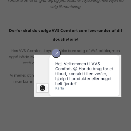
kontakte os for en grundig og professionel vejledning hele vejen fra
valg til montering.
Derfor skal du vælge VVS Comfort som leverandør af dit
douchetoilet
Hos VVS Comfort tilbyder vi ikke bare salg af VVS artikler, men
også både levering og montering, så du kan være helt sikker på
at få det allerbedste ud af dit nye douchetoilet.
Vi mener, at man kommer langt med de rigtige produkter, men
man kommer helt i mål med en professionel vejledning og
montering.
Kontakt os her