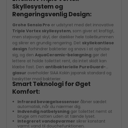
Skyllesystem og
Rengøringsvenlig Design:
Grohe Sensia Pro
er udstyret med det innovative
Triple Vortex skyllesystem
, som giver et kraftigt,
men støjsvagt skyl, der dækker hele toiletkummen
og sikrer en grundig rengøring. Det
skyllekantløse
design
forhindrer bakterier og snavs i at ophobe
sig, og den
AquaCeramic-belægning
gør det
lettere at holde toilettet rent, da intet skidt kan
klæbe fast. Den
antibakterielle PureGuard-
glasur
overholder SIAA Kokin japansk standard og
beskytter mod bakterier.
Smart Teknologi for Øget
Komfort:
Infrarød bevægelsessensor
åbner sædet
automatisk, når du nærmer dig.
Indvendig natbelysning
gør toilettet nemt at
bruge om natten uden at tænde lyset.
Integreret vandopvarmer
sikrer konstant
varmt vand til douchefunktionen.