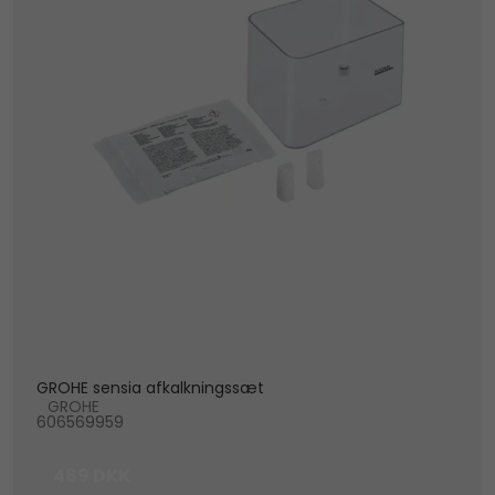
GROHE sensia afkalkningssæt
GROHE
606569959
489 DKK