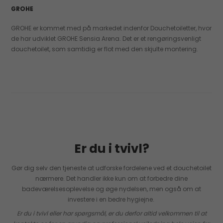
GROHE
GROHE er kommet med på markedet indenfor Douchetoiletter, hvor
de har udviklet GROHE Sensia Arena. Det er et rengøringsvenligt
douchetoilet, som samtidig er flot med den skjulte montering.
Er du i tvivl?
Gør dig selv den tjeneste at udforske fordelene ved et douchetoilet
nærmere. Det handler ikke kun om at forbedre dine
badeværelsesoplevelse og øge nydelsen, men også om at
investere i en bedre hygiejne.
Er du i tvivl eller har spørgsmål, er du derfor altid velkommen til at