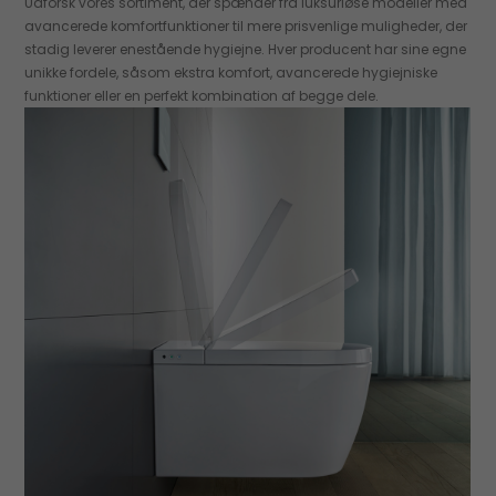
Udforsk vores sortiment, der spænder fra luksuriøse modeller med
avancerede komfortfunktioner til mere prisvenlige muligheder, der
stadig leverer enestående hygiejne. Hver producent har sine egne
unikke fordele, såsom ekstra komfort, avancerede hygiejniske
funktioner eller en perfekt kombination af begge dele.