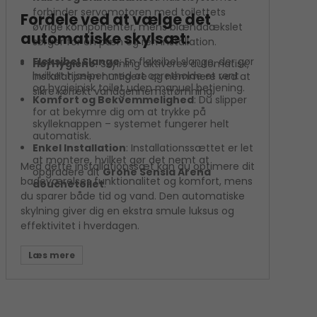
forbinder servomotoren med toilettets
Fordele ved at vælge det
øvrige komponenter, mens blænddækslet
automatiske skylsæt:
sørger for en pæn og ren installation.
Fleksibel Slange
: En fleksibel slange, der gør
Høj Hygiène
: Skylning aktiveres automatisk,
hvilket hjælper med at opretholde et rent
installationen hurtigere og nemmere ved at
og hygiejnisk toilet uden manuel betjening.
sikre korrekt vandgennemstrømning.
Komfort og Bekvemmelighed
: Du slipper
for at bekymre dig om at trykke på
skylleknappen – systemet fungerer helt
automatisk.
Enkel Installation
: Installationssættet er let
at montere, hvilket gør det nemt at
Med dette installationssæt kan du optimere dit
opgradere dit
Grohe Sensia Arena
badeværelses funktionalitet og komfort, mens
douchetoilet
.
du sparer både tid og vand. Den automatiske
skylning giver dig en ekstra smule luksus og
effektivitet i hverdagen.