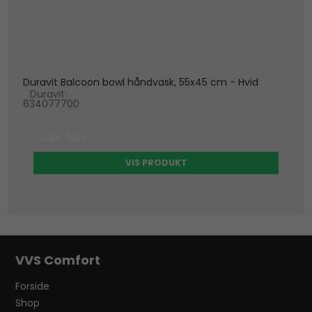
Duravit Balcoon bowl håndvask, 55x45 cm - Hvid
Duravit
634077700
1.289 DKK
VIS PRODUKT
VVS Comfort
Forside
Shop