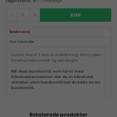
Lagerstatus:
1-2 hverdage
KØB
-
+
Beskrivelse
Find forhandler
Duravit Starck 3 vask til underlimning 49cm uden
hanehul med overløb og wondergliss.
NB: Husk bundventil, som hører med
håndvaskarmaturet. Har du et håndvask
armatur uden bundventil kan du købe en løs
bundventil.
Relaterede produkter