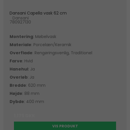
Dansani Capella vask 62 cm
Dansani
780927130
Montering
: Møbelvask
Materiale
: Porcelæn/Keramik
Overflade
: Rengøringsvenlig, Traditionel
Farve
: Hvid
Hanehul
: Ja
Overløb
: Ja
Bredde
: 620 mm
Højde
: 88 mm
Dybde
: 400 mm
1.175 DKK
VIS PRODUKT